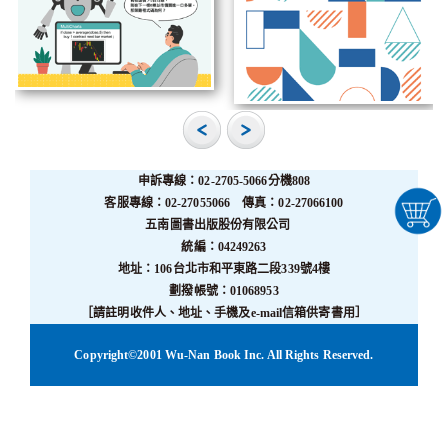
申訴專線：02-2705-5066分機808
客服專線：02-27055066 傳真：02-27066100
五南圖書出版股份有限公司
統編：04249263
地址：106台北市和平東路二段339號4樓
劃撥帳號：01068953
［請註明收件人、地址、手機及e-mail信箱供寄書用］
Copyright©2001 Wu-Nan Book Inc. All Rights Reserved.