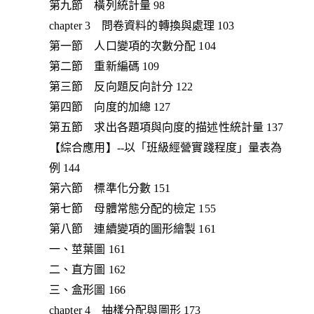
第九節 橫列統計量 98
chapter 3 問卷資料的轉換與處理 103
第一節 人口變項的次數分配 104
第二節 重新編碼 109
第三節 反向題反向計分 122
第四節 向度的加總 127
第五節 求出各題項與向度的描述性統計量 137
【綜合應用】--以「班級經營實踐程度」量表為
例 144
第六節 標準化分數 151
第七節 母體常態分配的檢定 155
第八節 連續變項的圖形繪製 161
一、莖葉圖 161
二、直方圖 162
三、盒形圖 166
chapter 4 抽樣分配與圖形 173