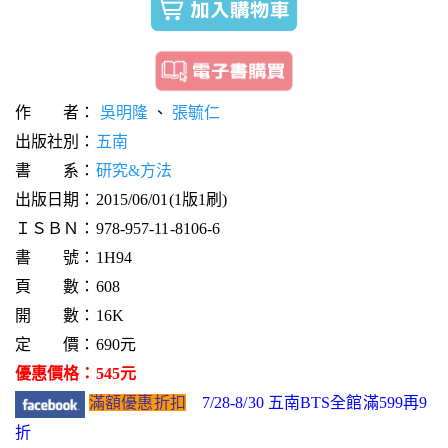
作 者：
吳明隆
、
張毓仁
出版社別：
五南
書 系：
研究&方法
出版日期：2015/06/01(1版1刷)
ＩＳＢＮ：978-957-11-8106-6
書 號：1H94
頁 數：608
開 數：16K
定 價：690元
優惠價格：545元
滿額優惠折扣
7/28-8/30 五南BTS全館滿599再9
折