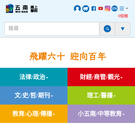
0結帳
飛躍六十 迎向百年
法律/政治
財經/商管/觀光
文/史/哲/期刊
理工/醫護
教育/心理/傳播
小五南/中等教育