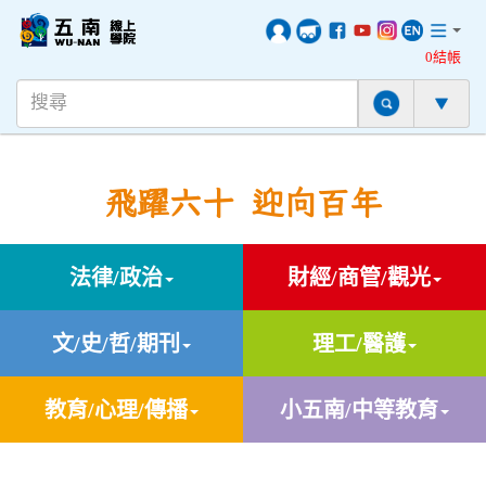
0結帳
飛躍六十 迎向百年
法律/政治
財經/商管/觀光
文/史/哲/期刊
理工/醫護
教育/心理/傳播
小五南/中等教育