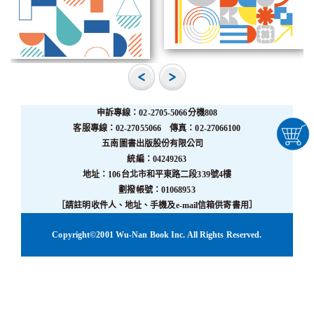
申訴專線：02-2705-5066分機808
客服專線：02-27055066 傳真：02-27066100
五南圖書出版股份有限公司
統編：04249263
地址：106台北市和平東路二段339號4樓
劃撥帳號：01068953
［請註明收件人、地址、手機及e-mail信箱供寄書用］
Copyright©2001 Wu-Nan Book Inc. All Rights Reserved.