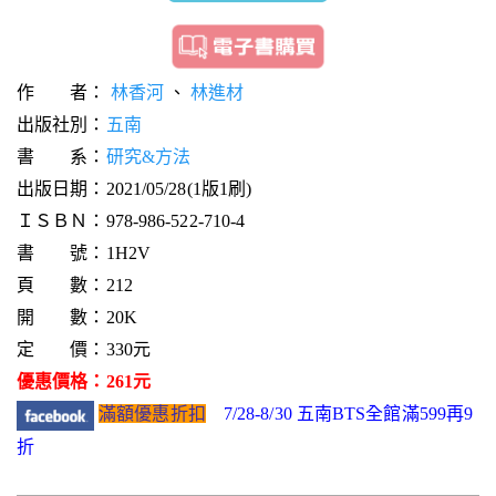
作 者：
林香河
、
林進材
出版社別：
五南
書 系：
研究&方法
出版日期：2021/05/28(1版1刷)
ＩＳＢＮ：978-986-522-710-4
書 號：1H2V
頁 數：212
開 數：20K
定 價：330元
優惠價格：261元
滿額優惠折扣
7/28-8/30 五南BTS全館滿599再9
折