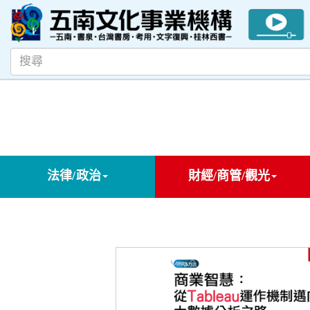
法律/政治
財經/商管/觀光