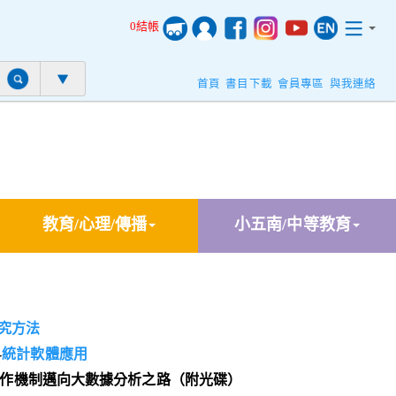
0結帳
首頁
書目下載
會員專區
與我連絡
教育/心理/傳播
小五南/中等教育
究方法
-
統計軟體應用
au運作機制邁向大數據分析之路（附光碟）