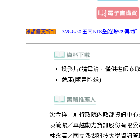
滿額優惠折扣
7/28-8/30 五南BTS全館滿599再9折
投影片(請電洽，僅供老師索取
題庫(隨書附送)