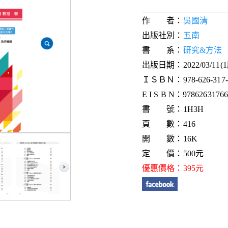
作 者：
吳國清
出版社別：
五南
書 系：
研究&方法
出版日期：2022/03/11(
ＩＳＢＮ：978-626-317-5
E I S B N：978626317661
書 號：1H3H
頁 數：416
開 數：16K
定 價：500元
優惠價格：395元