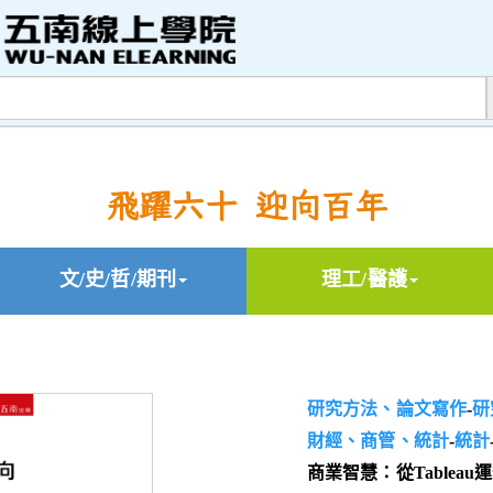
飛躍六十 迎向百年
文/史/哲/期刊
理工/醫護
研究方法、論文寫作
-
研
財經、商管、統計
-
統計
商業智慧：從Table