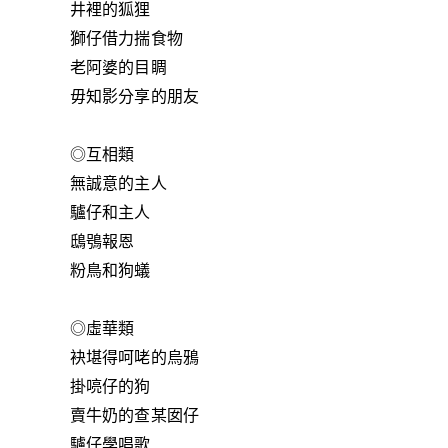
井裡的狐狸
獅仔借力揣食物
老阿婆的目睭
毋知影分享的朋友
◎互相類
無誠意的主人
驢仔和主人
鴟鴞報恩
粉鳥和狗蟻
◎虛華類
袂堪得呵咾的烏鴉
掛喨仔的狗
賣牛奶的查某囡仔
驢仔學唱歌