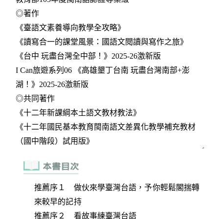
推薦序１ 做伙來學臺灣台語，予你輕鬆閣揣轉
來較早的記持
推薦序２ 看故事練臺灣台語