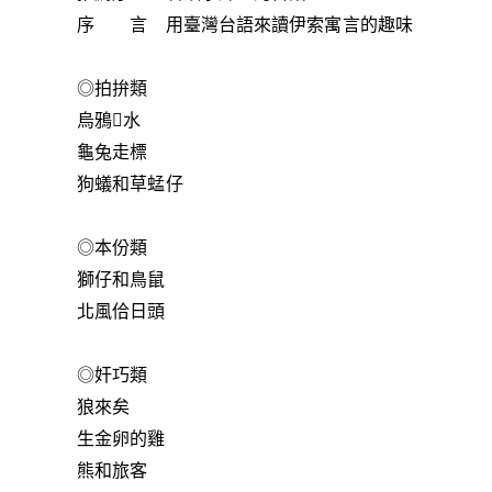
序 言 用臺灣台語來讀伊索寓言的趣味
◎拍拚類
烏鴉水
龜兔走標
狗蟻和草蜢仔
◎本份類
獅仔和鳥鼠
北風佮日頭
◎奸巧類
狼來矣
生金卵的雞
熊和旅客