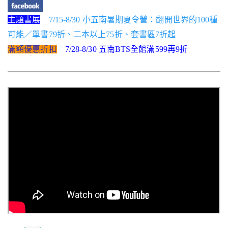
主題書展
7/15-8/30 小五南暑期夏令營：翻開世界的100種
可能／單書79折、二本以上75折、套書區7折起
滿額優惠折扣
7/28-8/30 五南BTS全館滿599再9折