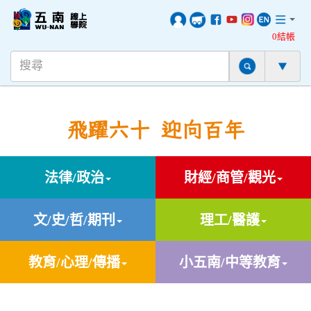
0結帳
飛躍六十 迎向百年
法律/政治
財經/商管/觀光
文/史/哲/期刊
理工/醫護
教育/心理/傳播
小五南/中等教育