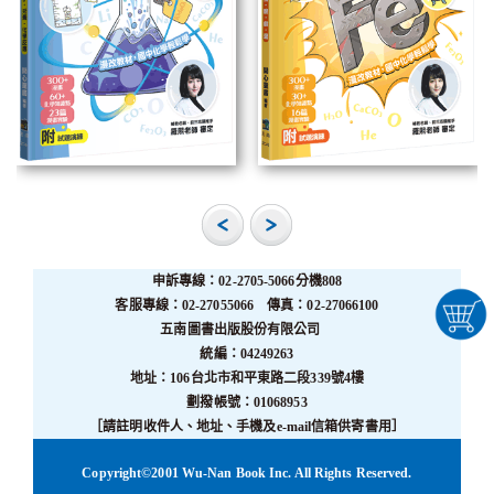
申訴專線：02-2705-5066分機808
客服專線：02-27055066 傳真：02-27066100
五南圖書出版股份有限公司
統編：04249263
地址：106台北市和平東路二段339號4樓
劃撥帳號：01068953
［請註明收件人、地址、手機及e-mail信箱供寄書用］
Copyright©2001 Wu-Nan Book Inc. All Rights Reserved.