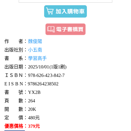
作 者：
魏俊陽
出版社別：
小五南
書 系：
學習高手
出版日期：2025/10/01(1版1刷)
ＩＳＢＮ：978-626-423-842-7
E I S B N：9786264238502
書 號：YX2B
頁 數：264
開 數：20K
定 價：480元
優惠價格：379元