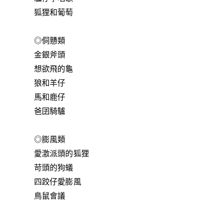
狐狸和葡萄
◎侗戇類
金銀斧頭
想欲飛的龜
狼和羊仔
馬和鹿仔
爸囝騎驢
◎膨風類
愛激派頭的狐狸
苛頭的狗蟻
四跤仔愛膨風
鳥鼠會議