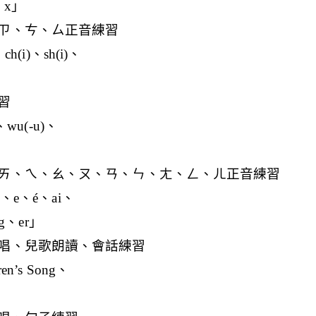
q、x」
ㄗ、ㄘ、ㄙ正音練習
)、ch(i)、sh(i)、
習
i)、wu(-u)、
ㄞ、ㄟ、ㄠ、ㄡ、ㄢ、ㄣ、ㄤ、ㄥ、ㄦ正音練習
a、o、e、é、ai、
g、er」
唱、兒歌朗讀、會話練習
ren’s Song、