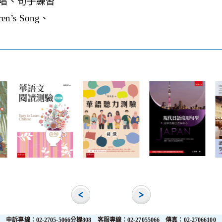
唱、句子練習
dren’s Song、
申訴專線：02-2705-5066分機808 客服專線：02-27055066 傳真：02-27066100