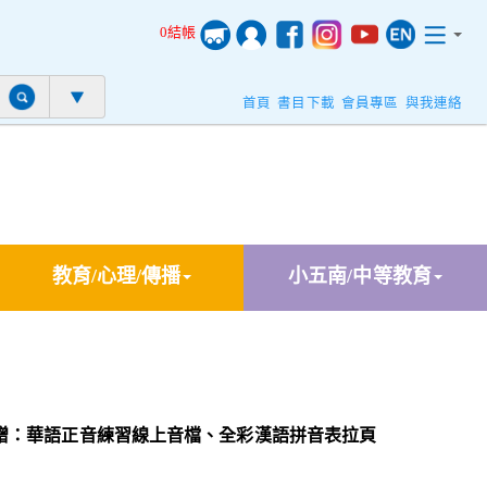
0結帳
首頁
書目下載
會員專區
與我連絡
教育/心理/傳播
小五南/中等教育
贈：華語正音練習線上音檔、全彩漢語拼音表拉頁