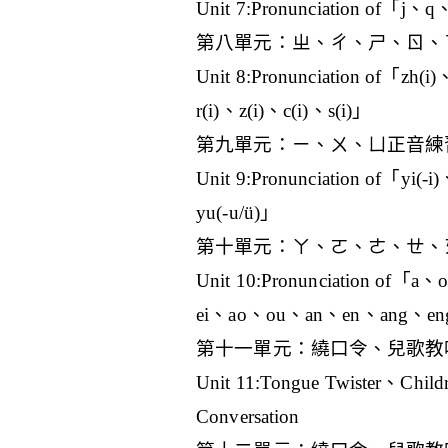
Unit 7:Pronunciation of「j、
第八單元：ㄓ、ㄔ、ㄕ、ㄖ、
Unit 8:Pronunciation of「zh(i
r(i)、z(i)、c(i)、s(i)」
第九單元：ㄧ、ㄨ、ㄩ正音練
Unit 9:Pronunciation of「yi(-
yu(-u/ü)」
第十單元：ㄚ、ㄛ、ㄜ、ㄝ、
Unit 10:Pronunciation of「
ei、ao、ou、an、en、ang、en
第十一單元：繞口令、兒歌教
Unit 11:Tongue Twister、Child
Conversation