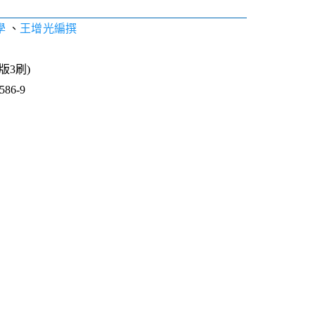
學
、
王增光編撰
1版3刷)
86-9