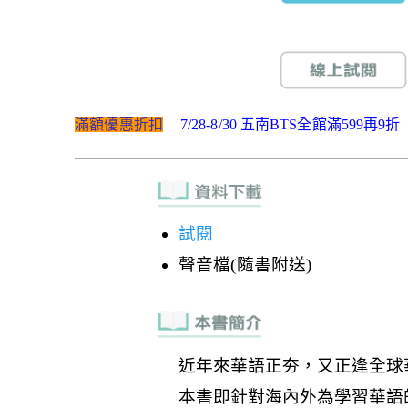
滿額優惠折扣
7/28-8/30 五南BTS全館滿599再9折
試閱
聲音檔(隨書附送)