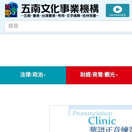
法律/政治
財經/商管/觀光