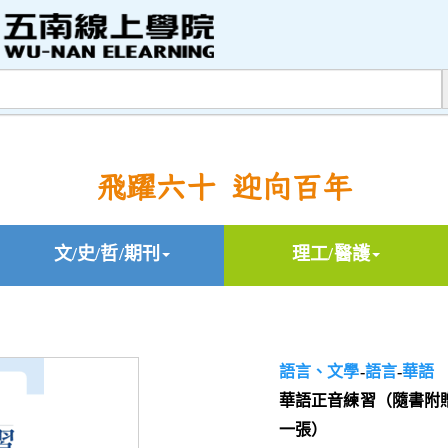
飛躍六十 迎向百年
文/史/哲/期刊
理工/醫護
語言、文學
-
語言
-
華語
華語正音練習（隨書附
一張）