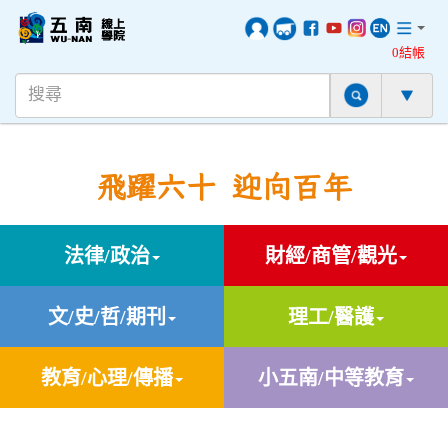
0結帳
飛躍六十 迎向百年
法律/政治
財經/商管/觀光
文/史/哲/期刊
理工/醫護
教育/心理/傳播
小五南/中等教育