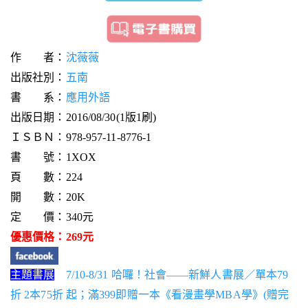
作 者：
沈薇薇
出版社別：
五南
書 系：
應用外語
出版日期：2016/08/30(1版1刷)
ＩＳＢＮ：978-957-11-8776-1
書 號：1XOX
頁 數：224
開 數：20K
定 價：340元
優惠價格：269元
主題書展
7/10-8/31 哈囉！社會——新鮮人書展／單本79
折 2本75折 起；滿399即贈一本《看漫畫學MBA學》(贈完