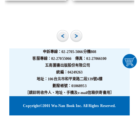
申訴專線：02-2705-5066分機808
客服專線：02-27055066 傳真：02-27066100
五南圖書出版股份有限公司
統編：04249263
地址：106台北市和平東路二段339號4樓
劃撥帳號：01068953
［請註明收件人、地址、手機及e-mail信箱供寄書用］
Copyright©2001 Wu-Nan Book Inc. All Rights Reserved.