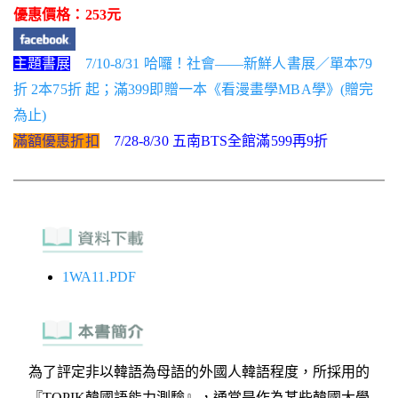
優惠價格：253元
主題書展
7/10-8/31 哈囉！社會——新鮮人書展／單本79
折 2本75折 起；滿399即贈一本《看漫畫學MBA學》(贈完
為止)
滿額優惠折扣
7/28-8/30 五南BTS全館滿599再9折
1WA11.PDF