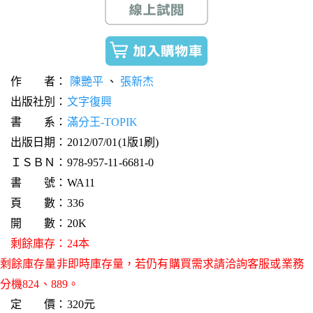
作 者：
陳艷平
、
張新杰
出版社別：
文字復興
書 系：
滿分王-TOPIK
出版日期：2012/07/01(1版1刷)
ＩＳＢＮ：978-957-11-6681-0
書 號：WA11
頁 數：336
開 數：20K
剩餘庫存：24本
剩餘庫存量非即時庫存量，若仍有購買需求請洽詢客服或業務
分機824、889。
定 價：320元