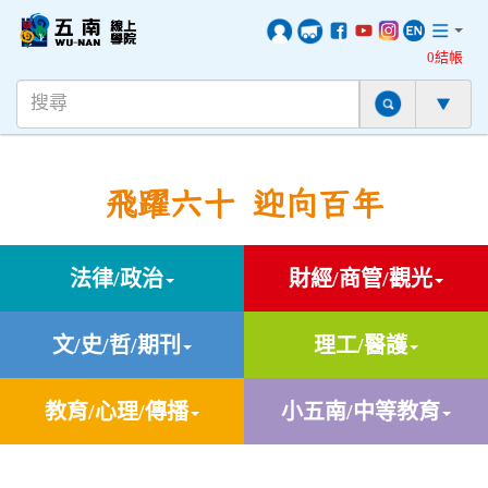
0結帳
飛躍六十 迎向百年
法律/政治
財經/商管/觀光
文/史/哲/期刊
理工/醫護
教育/心理/傳播
小五南/中等教育