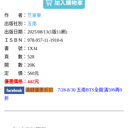
作 者：
竺家寧
出版社別：
五南
出版日期：2025/08/13(1版11刷)
ＩＳＢＮ：978-957-11-1910-6
書 號：1XJ4
頁 數：528
開 數：20K
定 價：560元
優惠價格：442元
滿額優惠折扣
7/28-8/30 五南BTS全館滿599再9
折