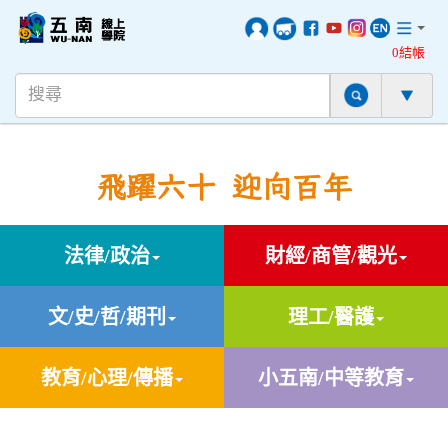
0結帳
飛躍六十 迎向百年
法律/政治
財經/商管/觀光
文/史/哲/期刊
理工/醫護
教育/心理/傳播
小五南/中等教育