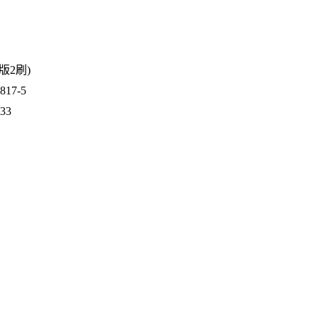
3版2刷)
17-5
433