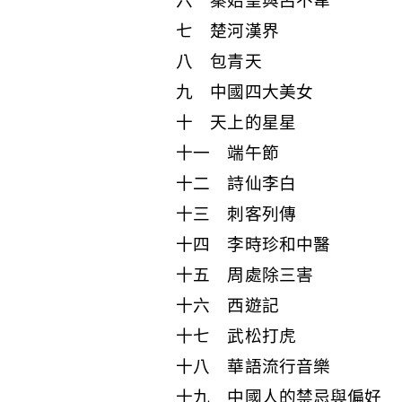
六 秦始皇與呂不韋
七 楚河漢界
八 包青天
九 中國四大美女
十 天上的星星
十一 端午節
十二 詩仙李白
十三 刺客列傳
十四 李時珍和中醫
十五 周處除三害
十六 西遊記
十七 武松打虎
十八 華語流行音樂
十九 中國人的禁忌與偏好