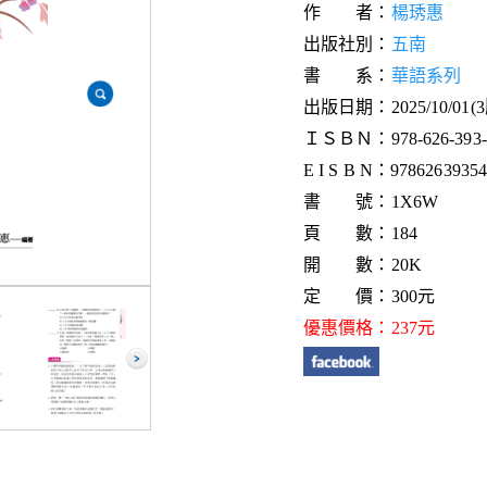
作 者：
楊琇惠
出版社別：
五南
書 系：
華語系列
出版日期：2025/10/01(
ＩＳＢＮ：978-626-393-8
E I S B N：9786263935
書 號：1X6W
頁 數：184
開 數：20K
定 價：300元
優惠價格：237元