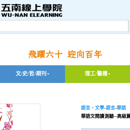
飛躍六十 迎向百年
文/史/哲/期刊
理工/醫護
語言、文學
-
語言
-
華語
華語文閱讀測驗─高級