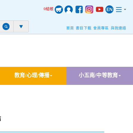
0結帳
首頁
書目下載
會員專區
與我連絡
教育/心理/傳播
小五南/中等教育
篇