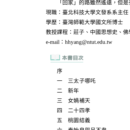
序
一 三太子哪吒
二 新年
三 女媧補天
四 二十四孝
五 桃園結義