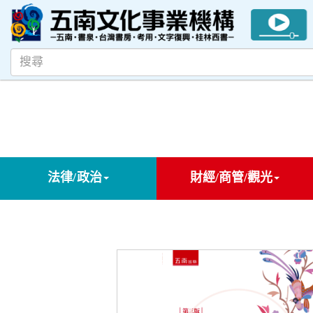
法律/政治
財經/商管/觀光