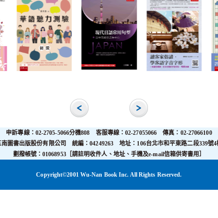
申訴專線：02-2705-5066分機808 客服專線：02-27055066 傳真：02-27066100
五南圖書出版股份有限公司 統編：04249263 地址：106台北市和平東路二段339號4
劃撥帳號：01068953［請註明收件人、地址、手機及e-mail信箱供寄書用］
Copyright©2001 Wu-Nan Book Inc. All Rights Reserved.