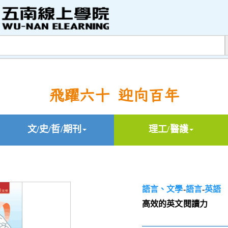
飛躍六十 迎向百年
文/史/哲/期刊
理工/醫護
語言、文學
-
語言
-
英語
高效的英文閱讀力