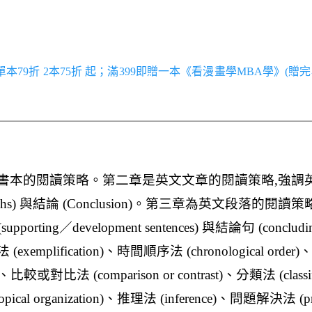
／單本79折 2本75折 起；滿399即贈一本《看漫畫學MBA學》(贈完