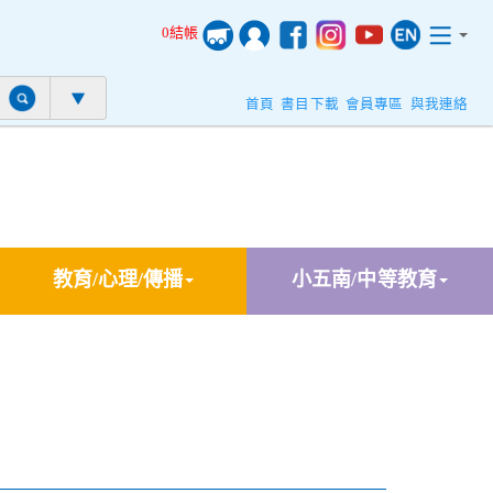
0結帳
首頁
書目下載
會員專區
與我連絡
教育/心理/傳播
小五南/中等教育