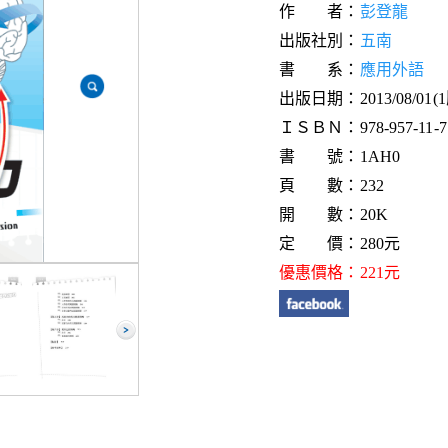
作 者：
彭登龍
出版社別：
五南
書 系：
應用外語
出版日期：2013/08/01(
ＩＳＢＮ：978-957-11-71
書 號：1AH0
頁 數：232
開 數：20K
定 價：280元
優惠價格：221元