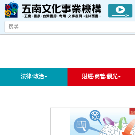
法律/政治
財經/商管/觀光