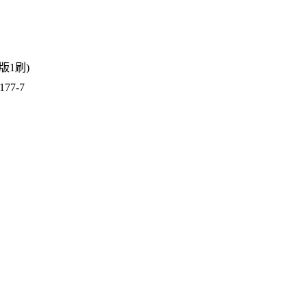
1版1刷)
77-7