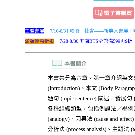
主題書展
7/10-8/31 哈囉！社會——新鮮人書展
滿額優惠折扣
7/28-8/30 五南BTS全館滿599再9折