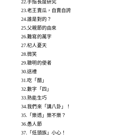
22.手指長度研究
23.老王賣瓜，自賣自誇
24.誰是對的？
25.父親節的由來
26.難寫的萬字
27.杞人憂天
28.微笑
29.聰明的使者
30.送禮
31.吃「醋」
32.數字「四」
33.熟能生巧
34.我們來「講八卦」！
35.「樂透」樂不樂？
36.愚人節
37.「低頭族」小心！