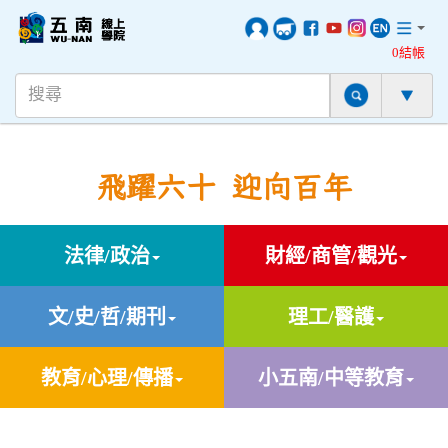
0結帳
飛躍六十 迎向百年
法律/政治
財經/商管/觀光
文/史/哲/期刊
理工/醫護
教育/心理/傳播
小五南/中等教育