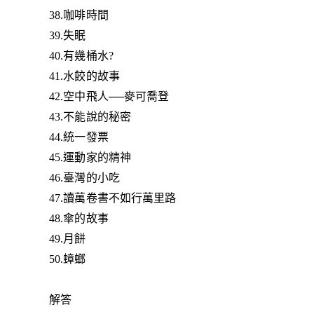
38.咖啡時間
39.失眠
40.有幾桶水?
41.水餃的故事
42.空中飛人──麥可喬登
43.不能說的秘密
44.統一發票
45.運動家的精神
46.臺灣的小吃
47.讀萬卷書不如行萬里路
48.傘的故事
49.月餅
50.蟑螂
解答