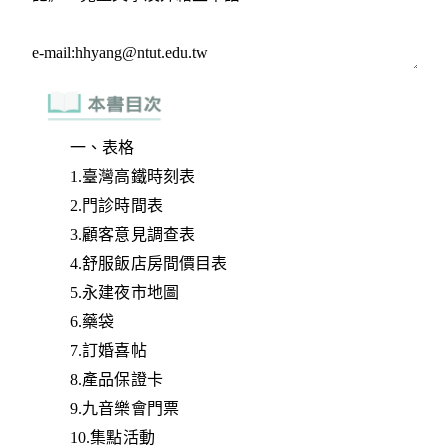
一、表格
1.臺灣高鐵時刻表
2.門診時間表
3.顧客意見調查表
4.舒服飯店房間價目表
5.永建夜市地圖
6.藥袋
7.訂婚喜帖
8.產品保證卡
9.九音樂會門票
10.集點活動