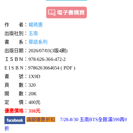
作 者：
楊琇惠
出版社別：
五南
書 系：
華語系列
出版日期：2026/07/03(3版4刷)
ＩＳＢＮ：978-626-366-472-2
E I S B N：9786263664654 ( PDF )
書 號：1X9D
頁 數：320
開 數：20K
定 價：400元
優惠價格：316元
滿額優惠折扣
7/28-8/30 五南BTS全館滿599再9
折