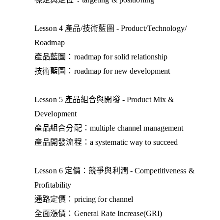
Lesson 4 產品/技術藍圖 - Product/Technology/
Roadmap
產品藍圖：roadmap for solid relationship
技術藍圖：roadmap for new development
Lesson 5 產品組合與開發 - Product Mix &
Development
產品組合分配：multiple channel management
產品開發流程：a systematic way to succeed
Lesson 6 定價：競爭與利潤 - Competitiveness &
Profitability
通路定價：pricing for channel
全面漲價：General Rate Increase(GRI)