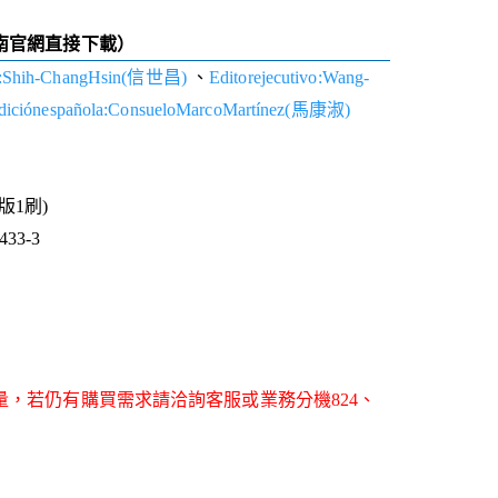
南官網直接下載）
al:Shih-ChangHsin(信世昌)
、
Editorejecutivo:Wang-
diciónespañola:ConsueloMarcoMartínez(馬康淑)
1版1刷)
33-3
量，若仍有購買需求請洽詢客服或業務分機824、