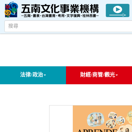
法律/政治
財經/商管/觀光