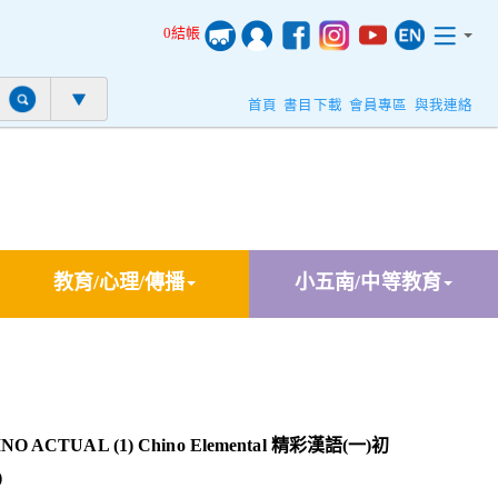
0結帳
首頁
書目下載
會員專區
與我連絡
教育/心理/傳播
小五南/中等教育
NO ACTUAL (1) Chino Elemental 精彩漢語(一)初
)