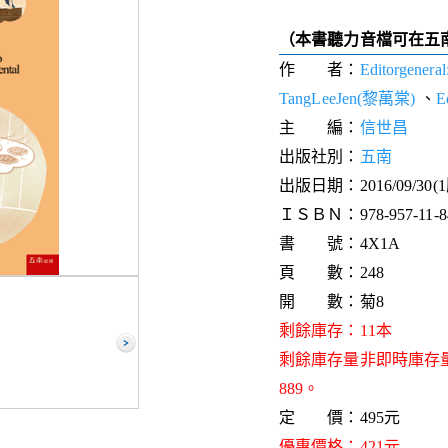
（本書聽力音檔可在五
作 者：
Editorgener
TangLeeJen(黎萬棠)
、
E
主 編：
信世昌
出版社別：
五南
出版日期：2016/09/30(
ＩＳＢＮ：978-957-11-84
書 號：4X1A
頁 數：248
開 數：菊8
剩餘庫存：11本
剩餘庫存量非即時庫存
889。
定 價：495元
優惠價格：421元