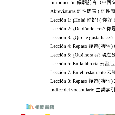
Introducción 編輯前言（中西
Abreviaturas 詞性簡表 ( 詞性
Lección 1: ¡Hola! 你好! ( 你好!
Lección 2: ¿De dónde ere
Lección 3: ¿Qué te gusta
Lección 4: Repaso 複習( 複習) 
Lección 5: ¿Qué hora es? 
Lección 6: En la librerí
Lección 7: En el restaur
Lección 8: Repaso 複習( 複習) 
Indice del vocabulario 生