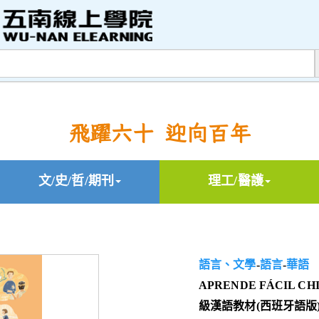
飛躍六十 迎向百年
文/史/哲/期刊
理工/醫護
語言、文學
-
語言
-
華語
APRENDE FÁCIL CHI
級漢語教材(西班牙語版