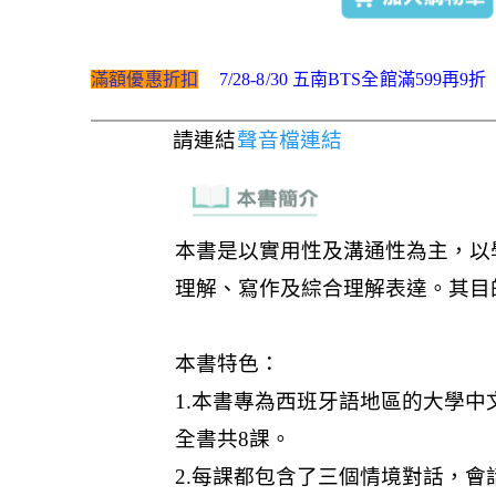
滿額優惠折扣
7/28-8/30 五南BTS全館滿599再9折
請連結
聲音檔連結