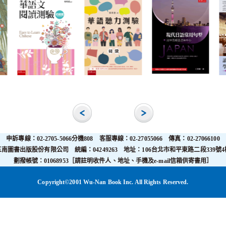
申訴專線：02-2705-5066分機808 客服專線：02-27055066 傳真：02-27066100
五南圖書出版股份有限公司 統編：04249263 地址：106台北市和平東路二段339號4
劃撥帳號：01068953［請註明收件人、地址、手機及e-mail信箱供寄書用］
Copyright©2001 Wu-Nan Book Inc. All Rights Reserved.