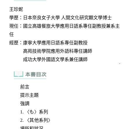
前言
提示主題
強調
1. 〈も〉系列
2. 〈其他系列〉
場所和狀況