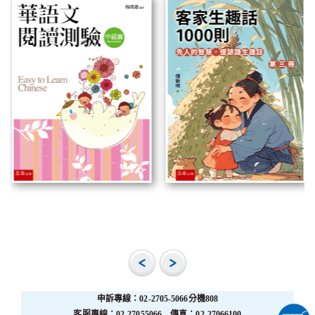
申訴專線：02-2705-5066分機808
客服專線：02-27055066 傳真：02-27066100