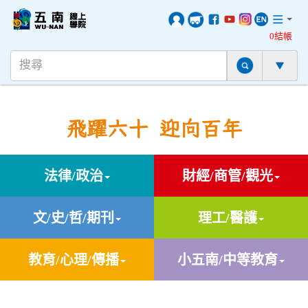
0結帳
飛躍六十 迎向百年
法律/政治
財經/商管/觀光
文/史/哲/期刊
理工/醫護
教育/心理/傳播
小五南/中等教育