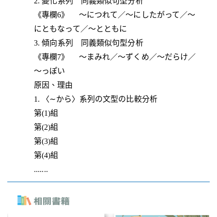
2. 變化系列 同義類似句型分析
《專欄6》 ～につれて／～にしたがって／～
にともなって／～とともに
3. 傾向系列 同義類似句型分析
《專欄7》 ～まみれ／～ずくめ／～だらけ／
～っぽい
原因、理由
1. 〈∼から〉系列の文型の比較分析
第(1)組
第(2)組
第(3)組
第(4)組
.......