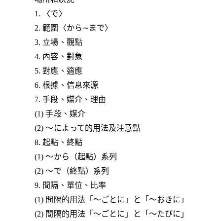
1. 〈で〉
2. 範圍〈から∼まで〉
3. 立場、觀點
4. 內容、對象
5. 對應、適應
6. 根據、信息來源
7. 手段、媒介、理由
(1) 手段、媒介
(2) ～によって的用法及注意點
8. 起點、終點
(1) ～から（起點）系列
(2) ～で（終點）系列
9. 間隔、單位、比率
(1) 間隔的用法「～ごとに」と「～おきに」
(2) 間隔的用法「～ごとに」と「～たびに」