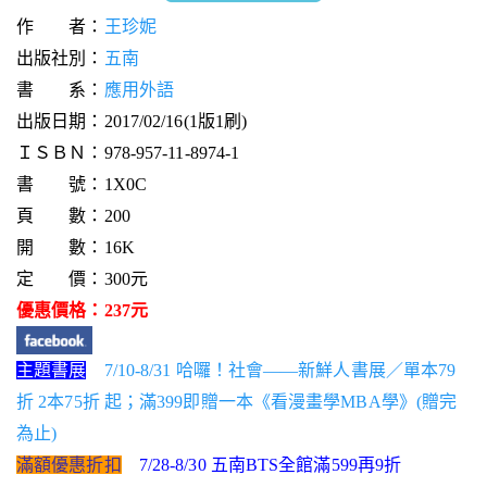
作 者：
王珍妮
出版社別：
五南
書 系：
應用外語
出版日期：2017/02/16(1版1刷)
ＩＳＢＮ：978-957-11-8974-1
書 號：1X0C
頁 數：200
開 數：16K
定 價：300元
優惠價格：237元
主題書展
7/10-8/31 哈囉！社會——新鮮人書展／單本79
折 2本75折 起；滿399即贈一本《看漫畫學MBA學》(贈完
為止)
滿額優惠折扣
7/28-8/30 五南BTS全館滿599再9折