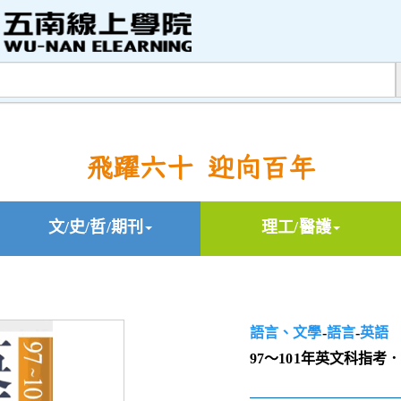
飛躍六十 迎向百年
文/史/哲/期刊
理工/醫護
語言、文學
-
語言
-
英語
97～101年英文科指