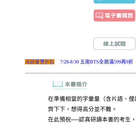
滿額優惠折扣
7/28-8/30 五南BTS全館滿599再9折