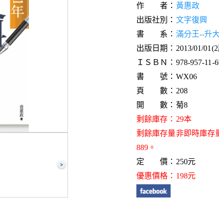
作 者：
黃惠政
出版社別：
文字復興
書 系：
滿分王--升
出版日期：2013/01/01(
ＩＳＢＮ：978-957-11-69
書 號：WX06
頁 數：208
開 數：菊8
剩餘庫存：29本
剩餘庫存量非即時庫存
889。
定 價：250元
優惠價格：198元