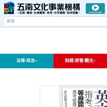
法律/政治
財經/商管/觀光