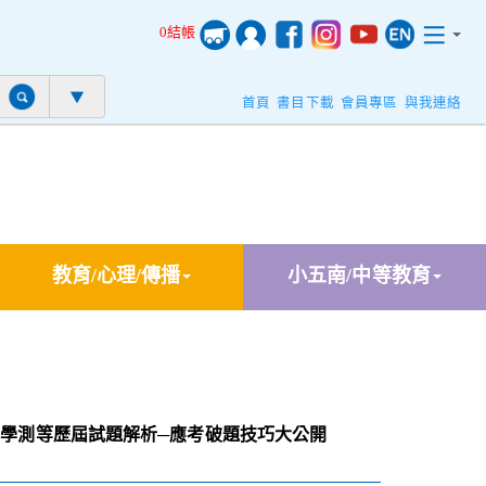
0結帳
首頁
書目下載
會員專區
與我連絡
教育/心理/傳播
小五南/中等教育
考．學測等歷屆試題解析─應考破題技巧大公開