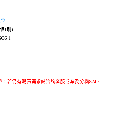
大學
2版1刷)
36-1
量，若仍有購買需求請洽詢客服或業務分機824、