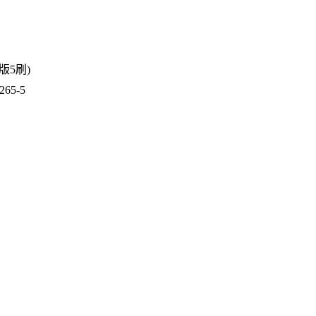
2版5刷)
65-5