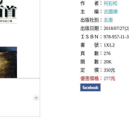
作 者：
何石松
主 編：
古國順
出版社別：
五南
出版日期：2018/07/27(
ＩＳＢＮ：978-957-11-32
書 號：1XL2
頁 數：276
開 數：20K
定 價：350元
優惠價格：277元