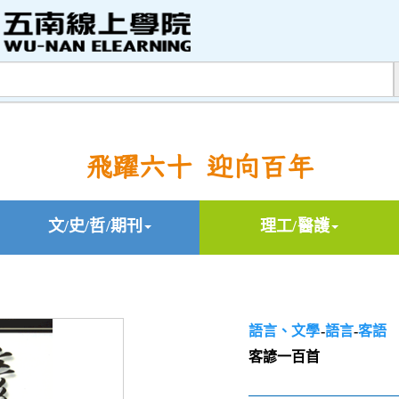
飛躍六十 迎向百年
文/史/哲/期刊
理工/醫護
語言、文學
-
語言
-
客語
客諺一百首