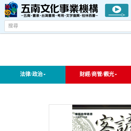
法律/政治
財經/商管/觀光