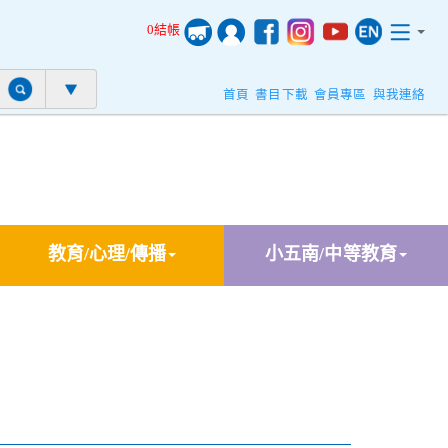
0結帳
首頁
書目下載
會員專區
與我連絡
教育/心理/傳播
小五南/中等教育