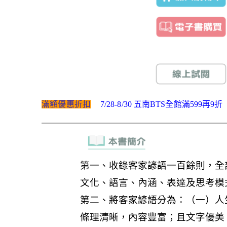
滿額優惠折扣
7/28-8/30 五南BTS全館滿599再9折