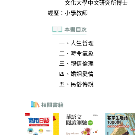
一、人生哲理
二、時令氣象
三、親情倫理
四、婚姻愛情
五、民俗傳說