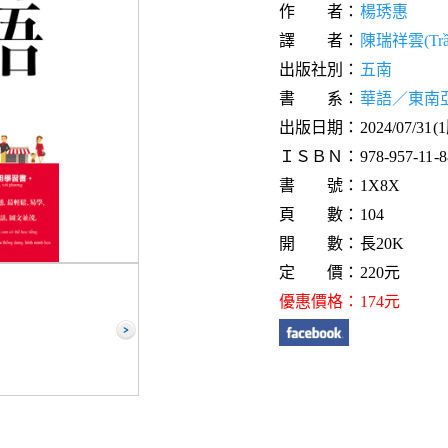
作 者：
楊琇惠
譯 者：
陳瑞祥雲(Trần
出版社別：
五南
書 系：
華語／東南
出版日期：2024/07/31(
ＩＳＢＮ：978-957-11-88
書 號：1X8X
頁 數：104
開 數：長20K
定 價：220元
優惠價格：174元