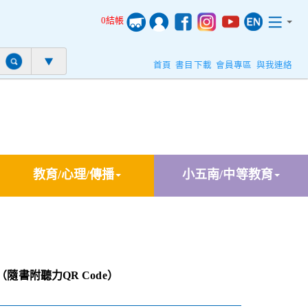
0結帳
首頁
書目下載
會員專區
與我連絡
教育/心理/傳播
小五南/中等教育
（隨書附聽力QR Code）