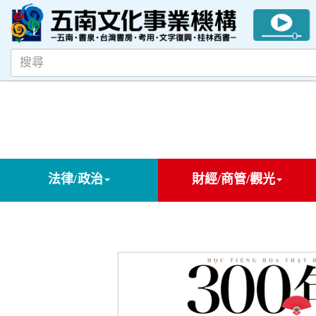
法律/政治
財經/商管/觀光