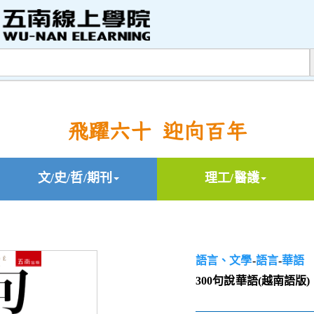
飛躍六十 迎向百年
文/史/哲/期刊
理工/醫護
語言、文學
-
語言
-
華語
300句說華語(越南語版)