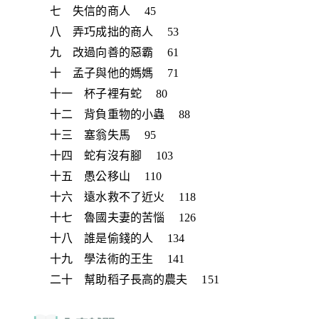
七 失信的商人 45
八 弄巧成拙的商人 53
九 改過向善的惡霸 61
十 孟子與他的媽媽 71
十一 杯子裡有蛇 80
十二 背負重物的小蟲 88
十三 塞翁失馬 95
十四 蛇有沒有腳 103
十五 愚公移山 110
十六 遠水救不了近火 118
十七 魯國夫妻的苦惱 126
十八 誰是偷錢的人 134
十九 學法術的王生 141
二十 幫助稻子長高的農夫 151