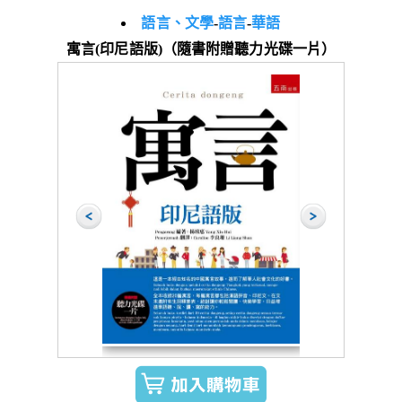
語言、文學
-
語言
-
華語
寓言(印尼語版)（隨書附贈聽力光碟一片）