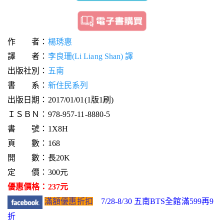
作 者：
楊琇惠
譯 者：
李良珊(Li Liang Shan) 譯
出版社別：
五南
書 系：
新住民系列
出版日期：2017/01/01(1版1刷)
ＩＳＢＮ：978-957-11-8880-5
書 號：1X8H
頁 數：168
開 數：長20K
定 價：300元
優惠價格：237元
滿額優惠折扣
7/28-8/30 五南BTS全館滿599再9
折