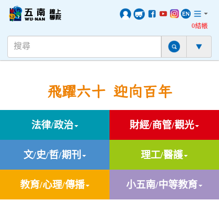
0結帳
飛躍六十 迎向百年
法律/政治
財經/商管/觀光
文/史/哲/期刊
理工/醫護
教育/心理/傳播
小五南/中等教育