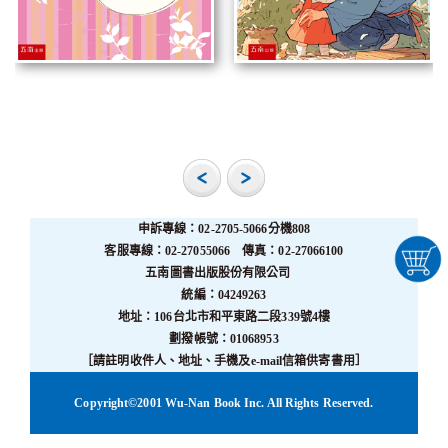
申訴專線：02-2705-5066分機808
客服專線：02-27055066 傳真：02-27066100
五南圖書出版股份有限公司
統編：04249263
地址：106台北市和平東路二段339號4樓
劃撥帳號：01068953
［請註明收件人、地址、手機及e-mail信箱供寄書用］
Copyright©2001 Wu-Nan Book Inc. All Rights Reserved.