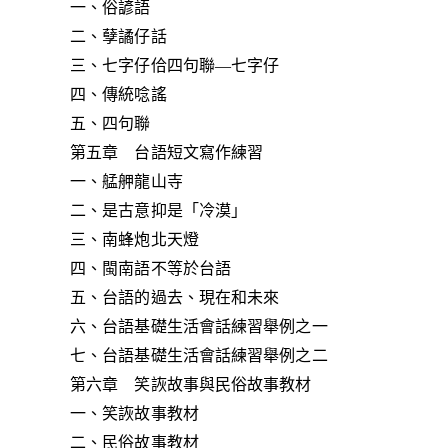
一、俗諺語
二、孽譎仔話
三、七字仔佮四句聯—七字仔
四、傳統唸謠
五、四句聯
第五章 台語短文寫作練習
一、艋舺龍山寺
二、是古意抑是「冷漠」
三、南蜂炮北天燈
四、閩南語不等於台語
五、台語的過去、現在和未來
六、台語基礎生活會話練習舉例之一
七、台語基礎生活會話練習舉例之二
第六章 笑詼故事與民俗故事教材
一、笑詼故事教材
二、民俗故事教材