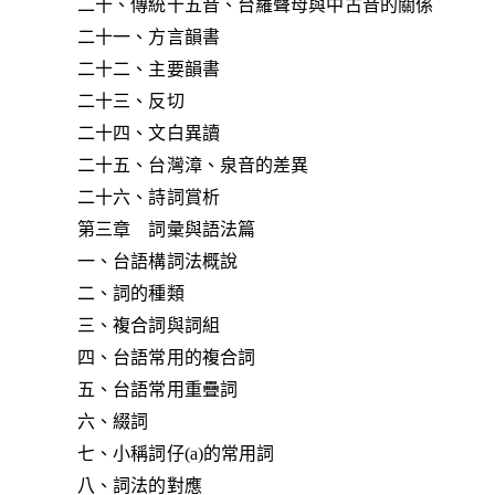
二十、傳統十五音、台羅聲母與中古音的關係
二十一、方言韻書
二十二、主要韻書
二十三、反切
二十四、文白異讀
二十五、台灣漳、泉音的差異
二十六、詩詞賞析
第三章 詞彙與語法篇
一、台語構詞法概說
二、詞的種類
三、複合詞與詞組
四、台語常用的複合詞
五、台語常用重疊詞
六、綴詞
七、小稱詞仔(a)的常用詞
八、詞法的對應