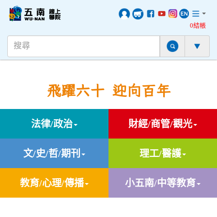
0結帳
飛躍六十 迎向百年
法律/政治
財經/商管/觀光
文/史/哲/期刊
理工/醫護
教育/心理/傳播
小五南/中等教育