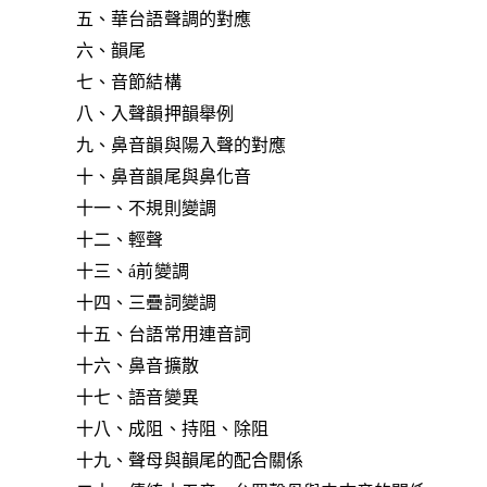
五、華台語聲調的對應
六、韻尾
七、音節結構
八、入聲韻押韻舉例
九、鼻音韻與陽入聲的對應
十、鼻音韻尾與鼻化音
十一、不規則變調
十二、輕聲
十三、á前變調
十四、三疊詞變調
十五、台語常用連音詞
十六、鼻音擴散
十七、語音變異
十八、成阻、持阻、除阻
十九、聲母與韻尾的配合關係