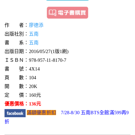
作 者：
廖德添
出版社別：
五南
書 系：
五南
出版日期：2016/05/27(1版1刷)
ＩＳＢＮ：978-957-11-8170-7
書 號：4X14
頁 數：104
開 數：20K
定 價：160元
優惠價格：136元
滿額優惠折扣
7/28-8/30 五南BTS全館滿599再9
折