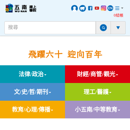
0結帳
飛躍六十 迎向百年
法律/政治
財經/商管/觀光
文/史/哲/期刊
理工/醫護
教育/心理/傳播
小五南/中等教育