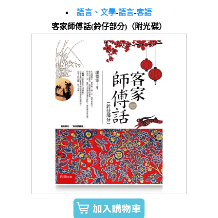
語言、文學
-
語言
-
客語
客家師傅話(鈴仔部分)（附光碟）