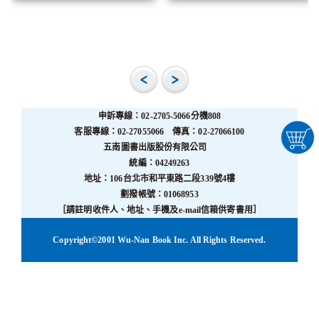
申訴專線：02-2705-5066分機808
客服專線：02-27055066 傳真：02-27066100
五南圖書出版股份有限公司
統編：04249263
地址：106台北市和平東路二段339號4樓
劃撥帳號：01068953
［請註明收件人、地址、手機及e-mail信箱供寄書用］
Copyright©2001 Wu-Nan Book Inc. All Rights Reserved.