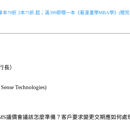
／單本79折 2本75折 起；滿399即贈一本《看漫畫學MBA學》(贈完