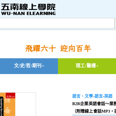
飛躍六十 迎向百年
文/史/哲/期刊
理工/醫護
語言、文學
-
語言
-
英語
B2B企業英語會話～業
（附贈線上會話MP3，