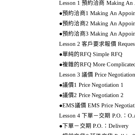
Lesson 1 預約洽商 Making An A
●預約洽商1 Making An Appoint
●預約洽商2 Making An Appoint
●預約洽商3 Making An Appoint
Lesson 2 客戶要求報價 Request
●單純的RFQ Simple RFQ
●複雜的RFQ More Complicate
Lesson 3 議價 Price Negotiatio
●議價1 Price Negotiation 1
●議價2 Price Negotiation 2
●EMS議價 EMS Price Negotiat
Lesson 4 下單－交期 P.O.：O.A.
●下單－交期 P.O.：Delivery