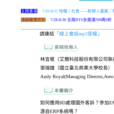
主題書展
7/10-8/31 哈囉！社會——新鮮人書展
滿額優惠折扣
7/28-8/30 五南BTS全館滿599再9折
請連結
「線上會話mp3音檔」