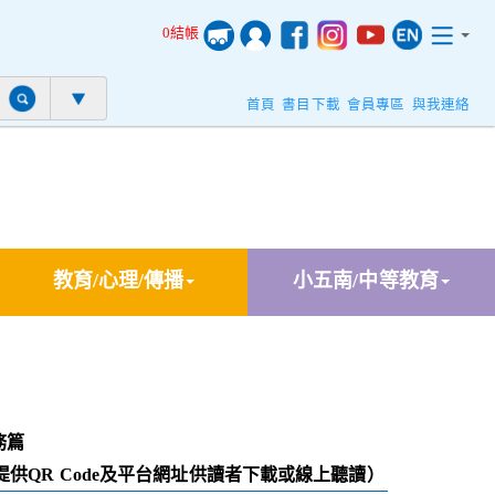
0結帳
首頁
書目下載
會員專區
與我連絡
教育/心理/傳播
小五南/中等教育
務篇
提供QR Code及平台網址供讀者下載或線上聽讀）