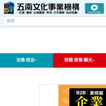
法律/政治
財經/商管/觀光