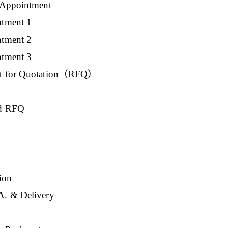
ppointment
ment 1
ment 2
ment 3
 for Quotation（RFQ）
d RFQ
n
ion
 & Delivery