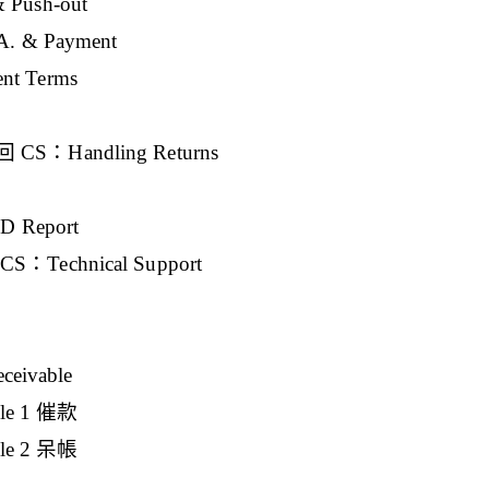
ush-out
. & Payment
 Terms
S：Handling Returns
 Report
Technical Support
eivable
le 1 催款
le 2 呆帳