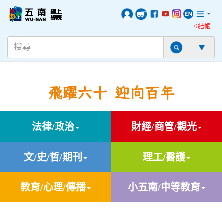
0結帳
飛躍六十 迎向百年
法律/政治
財經/商管/觀光
文/史/哲/期刊
理工/醫護
教育/心理/傳播
小五南/中等教育