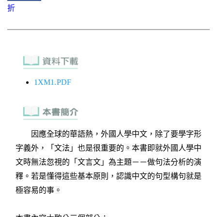
折
1XM1.PDF