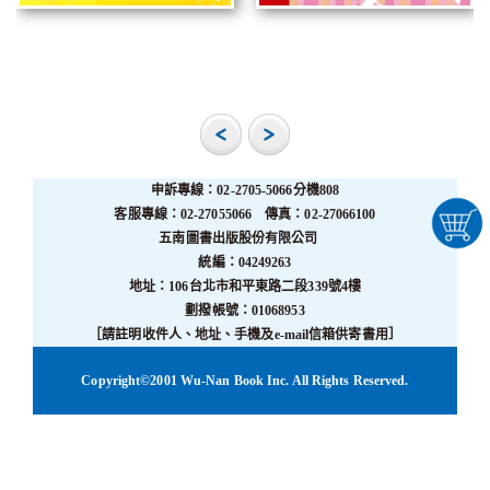
申訴專線：02-2705-5066分機808
客服專線：02-27055066 傳真：02-27066100
五南圖書出版股份有限公司
統編：04249263
地址：106台北市和平東路二段339號4樓
劃撥帳號：01068953
［請註明收件人、地址、手機及e-mail信箱供寄書用］
Copyright©2001 Wu-Nan Book Inc. All Rights Reserved.