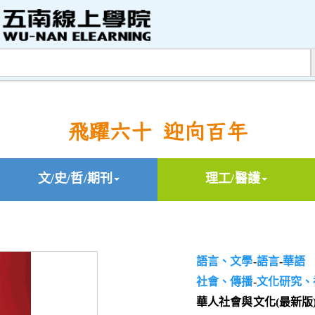
飛躍六十 迎向百年
文/史/哲/期刊
理工/醫護
語言、文學
-
語言
-
華語
社會、傳播
-
文化研究、
華人社會與文化(最新版