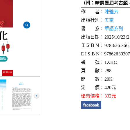
（附：精選歷屆考古題
作 者：
陳雅芳
出版社別：
五南
書 系：
華語系列
出版日期：2025/10/23(
ＩＳＢＮ：978-626-366-9
E I S B N：9786263930
書 號：1XHC
頁 數：288
開 數：20K
定 價：420元
優惠價格：332元