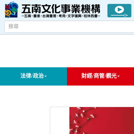
法律/政治
財經/商管/觀光