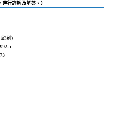
，進行詳解及解答。）
2版3刷)
92-5
773