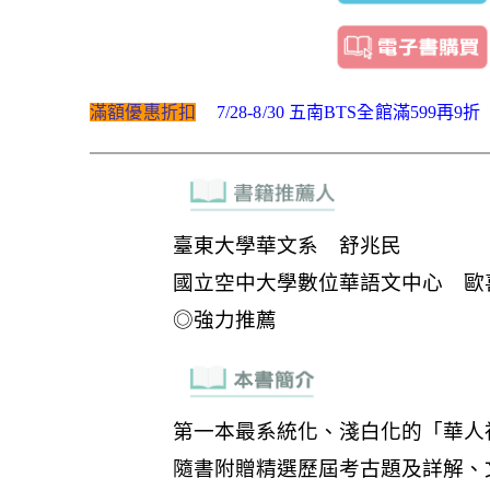
滿額優惠折扣
7/28-8/30 五南BTS全館滿599再9折