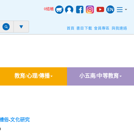
0結帳
首頁
書目下載
會員專區
與我連絡
教育/心理/傳播
小五南/中等教育
禮俗
-
文化研究
)