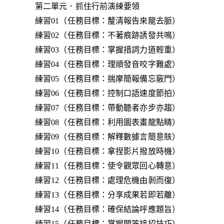
第二單元．抓住行前演練要領
練習01（任務目標：釐清報告來龍去脈）
練習02（任務目標：不著痕跡誘發共鳴）
練習03（任務目標：掌握措詞力道輕重）
練習04（任務目標：理順發音咬字難處）
練習05（任務目標：揣摩簡報備忘竅門）
練習06（任務目標：控制口語速度節拍）
練習07（任務目標：帶動聽者亦步亦趨）
練習08（任務目標：利用圖表畫龍點睛）
練習09（任務目標：解釋數據言簡意賅）
練習10（任務目標：拿捏影片撥放時機）
練習11（任務目標：使令觀眾回心轉意）
練習12（任務目標：處理危機由剝而復）
練習13（任務目標：分享成果若即若離）
練習14（任務目標：確保結論呼應題旨）
練習15（任務目標：掌握問答接招技巧）