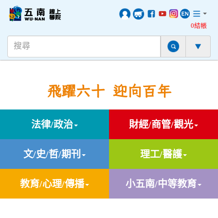
0結帳
飛躍六十 迎向百年
法律/政治
財經/商管/觀光
文/史/哲/期刊
理工/醫護
教育/心理/傳播
小五南/中等教育