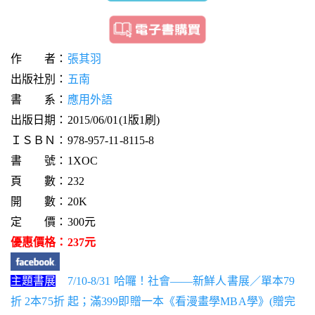
作 者：
張其羽
出版社別：
五南
書 系：
應用外語
出版日期：2015/06/01(1版1刷)
ＩＳＢＮ：978-957-11-8115-8
書 號：1XOC
頁 數：232
開 數：20K
定 價：300元
優惠價格：237元
主題書展
7/10-8/31 哈囉！社會——新鮮人書展／單本79
折 2本75折 起；滿399即贈一本《看漫畫學MBA學》(贈完