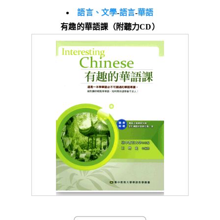
語言、文學
-
語言
-
華語
有趣的華語課（附聽力CD）