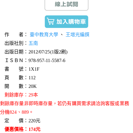
作 者：
臺中教育大學
、
王增光編撰
出版社別：
五南
出版日期：2012/07/25(1版2刷)
ＩＳＢＮ：978-957-11-5587-6
書 號：1X1F
頁 數：112
開 數：20K
剩餘庫存：29本
剩餘庫存量非即時庫存量，若仍有購買需求請洽詢客服或業務
分機824、889。
定 價：220元
優惠價格：174元