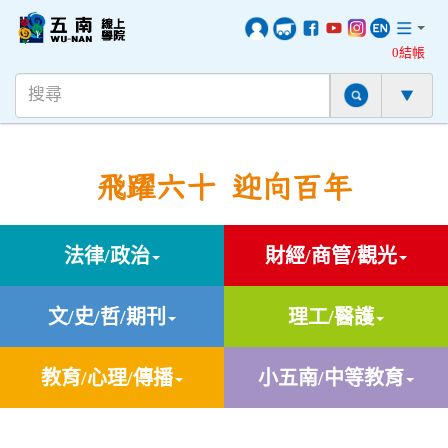
0結帳
飛躍六十 迎向百年
法律/政治
財經/商管/觀光
文/史/哲/期刊
理工/醫護
教育/心理/傳播
小五南/中等教育