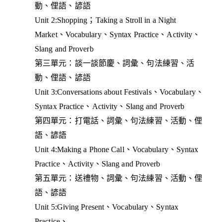
動、俚語、諺語
Unit 2:Shopping；Taking a Stroll in a Night
Market、Vocabulary、Syntax Practice、Activity、
Slang and Proverb
第三單元：談一談節慶、詞彙、句法練習、活
動、俚語、諺語
Unit 3:Conversations about Festivals、Vocabulary、
Syntax Practice、Activity、Slang and Proverb
第四單元：打電話、詞彙、句法練習、活動、俚
語、諺語
Unit 4:Making a Phone Call、Vocabulary、Syntax
Practice、Activity、Slang and Proverb
第五單元：送禮物、詞彙、句法練習、活動、俚
語、諺語
Unit 5:Giving Present、Vocabulary、Syntax
Practice、