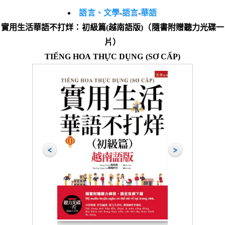
語言、文學
-
語言
-
華語
實用生活華語不打烊：初級篇(越南語版)（隨書附贈聽力光碟一
片）
TIẾNG HOA THỰC DỤNG (SƠ CẤP)