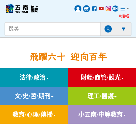
0結帳
飛躍六十 迎向百年
法律/政治
財經/商管/觀光
文/史/哲/期刊
理工/醫護
教育/心理/傳播
小五南/中等教育