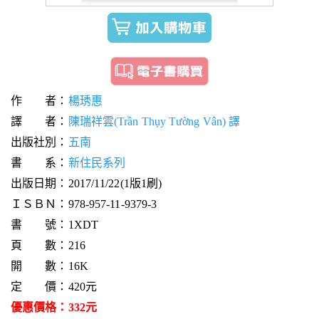
作 者：
楊琇惠
譯 者：
陳瑞祥雲(Trần Thụy Tường Vân) 譯
出版社別：
五南
書 系：
新住民系列
出版日期：2017/11/22(1版1刷)
ＩＳＢＮ：978-957-11-9379-3
書 號：1XDT
頁 數：216
開 數：16K
定 價：420元
優惠價格：332元