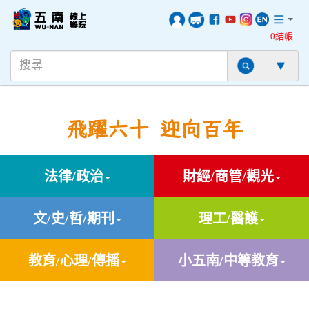
0結帳
飛躍六十 迎向百年
法律/政治
財經/商管/觀光
文/史/哲/期刊
理工/醫護
教育/心理/傳播
小五南/中等教育