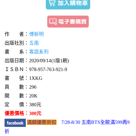
作 者：
傅新明
出版社別：
五南
書 系：
客語系列
出版日期：2020/09/14(1版1刷)
ＩＳＢＮ：978-957-763-921-9
書 號：1XKG
頁 數：296
開 數：20K
定 價：380元
優惠價格：300元
滿額優惠折扣
7/28-8/30 五南BTS全館滿599再9
折