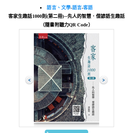
語言、文學
-
語言
-
客語
客家生趣話1000則(第二冊)─先人的智慧．俚諺語生趣話
（隨書附聽力QR Code）