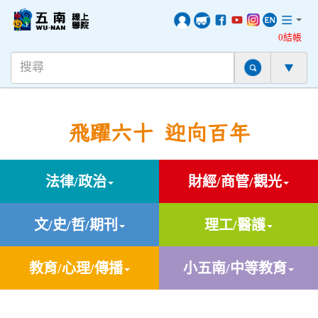
0結帳
飛躍六十 迎向百年
法律/政治
財經/商管/觀光
文/史/哲/期刊
理工/醫護
教育/心理/傳播
小五南/中等教育