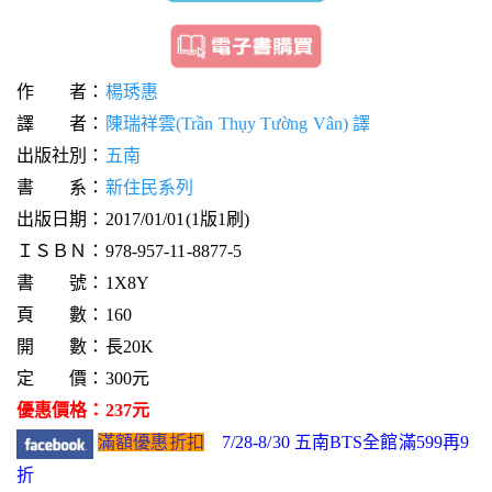
作 者：
楊琇惠
譯 者：
陳瑞祥雲(Trần Thụy Tường Vân) 譯
出版社別：
五南
書 系：
新住民系列
出版日期：2017/01/01(1版1刷)
ＩＳＢＮ：978-957-11-8877-5
書 號：1X8Y
頁 數：160
開 數：長20K
定 價：300元
優惠價格：237元
滿額優惠折扣
7/28-8/30 五南BTS全館滿599再9
折