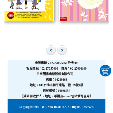
申訴專線：02-2705-5066分機808
客服專線：02-27055066 傳真：02-27066100
五南圖書出版股份有限公司
統編：04249263
地址：106台北市和平東路二段339號4樓
劃撥帳號：01068953
［請註明收件人、地址、手機及e-mail信箱供寄書用］
Copyright©2001 Wu-Nan Book Inc. All Rights Reserved.