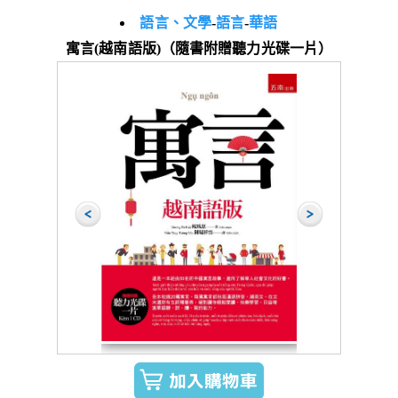
語言、文學
-
語言
-
華語
寓言(越南語版)（隨書附贈聽力光碟一片）