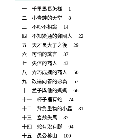
一 千里馬長怎樣 1
二 小青蛙的天堂 8
三 不吵不相識 14
四 不知變通的鄭國人 22
五 天才長大了之後 29
六 可怕的謠言 37
七 失信的商人 43
八 弄巧成拙的商人 50
九 改過向善的惡霸 57
十 孟子與他的媽媽 66
十一 杯子裡有蛇 74
十二 背負重物的小蟲 81
十三 塞翁失馬 87
十四 蛇有沒有腳 94
十五 愚公移山 100