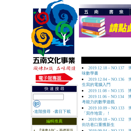
2019.12.18－NO.
味數學書
2019.12.04－NO.
生寫的電腦入門
快 速 搜 尋
2019.11.08－NO.
2019.11.06－NO.
考能力的數學遊戲
2019.10.09－NO.
‧
進階搜尋
‧
書目下載
「寫作地雷」！
2019.09.18－NO.
編輯推薦
街坊巷口重獲新生
【漫畫ABC－基礎英語
2019.09.04－NO.
●