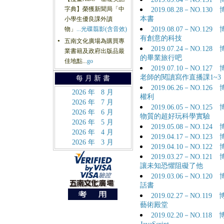
字典】榮獲新聞局「中
2019.08.28－NO.
本書
小學生優良課外讀
物」
...光碟翦影(含音效)
2019.08.07－NO.
有創意的科技
五南文化廣場為購買專
●
2019.07.24－NO.
業書籍及政府出版品最
的畢業旅行吧
佳地點...
go
2019.07.10－NO.
老師的閱讀寫作直播課1~3
每 月 新 書
2019.06.26－NO.
2026 年 8 月
權利
2026 年 7 月
2019.06.05－NO.
2026 年 6 月
物質的超好玩科學實驗
2026 年 5 月
2019.05.08－NO.
2026 年 4 月
2019.04.17－NO.
2026 年 3 月
2019.04.10－NO.
2019.03.27－NO.
讓未知恐懼阻礙了他
2019.03.06－NO.
話書
2019.02.27－NO.
藝術殿堂
2019.02.20－NO.