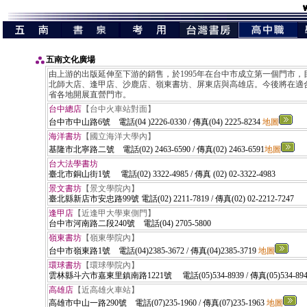
五南文化廣場
由上游的出版延伸至下游的銷售，於1995年在台中市成立第一個門市，
北師大店、逢甲店、沙鹿店、嶺東書坊、屏東店與高雄店。今後將在適
省各地開展直營門市。
台中總店
【台中火車站對面】
台中市中山路6號 電話(04 )2226-0330 / 傳真(04) 2225-8234
地圖
海洋書坊
【國立海洋大學內】
基隆市北寧路二號
電話(02) 2463-6590 / 傳真(02) 2463-6591
地圖
台大法學書坊
臺北市銅山街1號
電話(02) 3322-4985 / 傳真 (02) 02-3322-4983
景文書坊
【景文學院內】
臺北縣新店市安忠路99號 電話(02) 2211-7819 / 傳真(02) 02-2212-7247
逢甲店
【近逢甲大學東側門】
台中市河南路二段240號 電話(04) 2705-5800
嶺東書坊
【嶺東學院內】
台中市嶺東路1號 電話(04)2385-3672 / 傳真(04)2385-3719
地圖
環球書坊
【環球學院內】
雲林縣斗六市嘉東里鎮
南路1221號 電
話(05)534-8939 / 傳真(05)534-89
高雄店
【近高雄火車站】
高雄市中山一路290號 電話(07)235-1960 / 傳真(07)235-1963
地圖