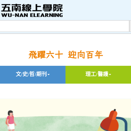
飛躍六十 迎向百年
文/史/哲/期刊
理工/醫護