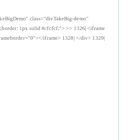
eBigDemo" class="divTakeBig-demo"
border: 1px solid #cfcfcf;"> >> 1326| <iframe
ameborder="0"></iframe> 1328| </div> 1329|