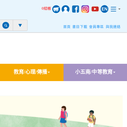
0結帳
首頁
書目下載
會員專區
與我連絡
教育/心理/傳播
小五南/中等教育