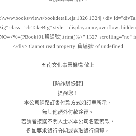
books\views\bookdetail.ejs:1326 1324| <div id="divTak
ig" class="clsTakeBig" style="display:none;overflow: hidden;
g?NO=<%=(PBook[0].舊編號).trim()%>" 1327| scrolling="no" fr
</div> Cannot read property '舊編號' of undefined
五南文化事業機構 敬上
【防詐騙提醒】
提醒您！
本公司網路訂書付款方式如訂單所示，
無其他額外付款途徑。
若讀者接獲不明人士以本公司名義索款，
例如要求銀行分期或索取銀行個資，