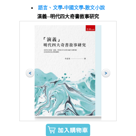
語言、文學
-
中國文學
-
散文小說
演義─明代四大奇書敘事研究