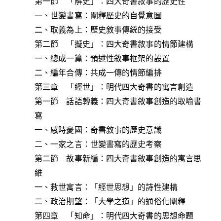
第一節 「解史」：四大奇書敘事的歷史性
一、世變書寫：闡釋歷史的自覺意圖
二、取義為上：歷史敘事傳統的接受
第二節 「擬史」：四大奇書敘事的情節建構
一、總成一篇：預述性敘事框架的設置
二、編年合傳：共成一傳的情節編排
第三章 「經世」：明代四大奇書的寓言創造
第一節 話語轉義：四大奇書敘事創造的取喻書
寫
一、感時憂國：奇書敘事的歷史意識
二、一家之言：世變書寫的歷史考察
第二節 故事新編：四大奇書敘事創造的寓言思
維
一、救世寓言：「經世思想」的詩性建構
二、政治期望：「大學之道」的通俗化闡釋
第四章 「知命」：明代四大奇書的思想命題