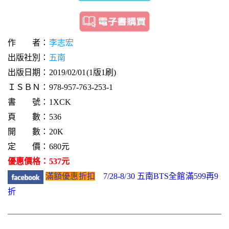
作 者：
李志宏
出版社別：
五南
出版日期：2019/02/01(1版1刷)
ＩＳＢＮ：978-957-763-253-1
書 號：1XCK
頁 數：536
開 數：20K
定 價：680元
優惠價格：537元
滿額優惠折扣
7/28-8/30 五南BTS全館滿599再9
折