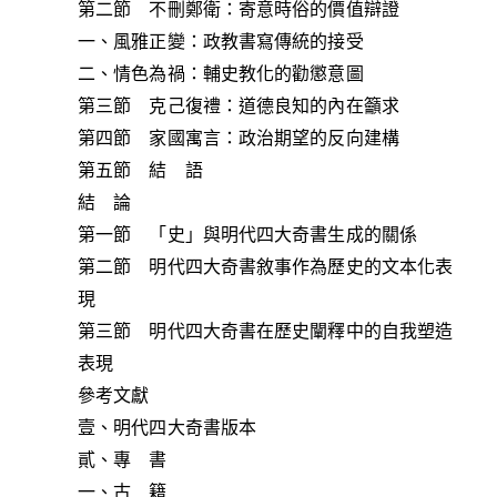
第二節 不刪鄭衛：寄意時俗的價值辯證
一、風雅正變：政教書寫傳統的接受
二、情色為禍：輔史教化的勸懲意圖
第三節 克己復禮：道德良知的內在籲求
第四節 家國寓言：政治期望的反向建構
第五節 結 語
結 論
第一節 「史」與明代四大奇書生成的關係
第二節 明代四大奇書敘事作為歷史的文本化表
現
第三節 明代四大奇書在歷史闡釋中的自我塑造
表現
參考文獻
壹、明代四大奇書版本
貳、專 書
一、古 籍