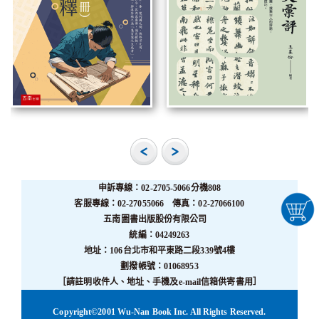
申訴專線：02-2705-5066分機808
客服專線：02-27055066 傳真：02-27066100
五南圖書出版股份有限公司
統編：04249263
地址：106台北市和平東路二段339號4樓
劃撥帳號：01068953
［請註明收件人、地址、手機及e-mail信箱供寄書用］
Copyright©2001 Wu-Nan Book Inc. All Rights Reserved.