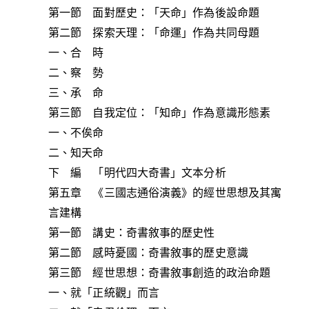
第一節 面對歷史：「天命」作為後設命題
第二節 探索天理：「命運」作為共同母題
一、合 時
二、察 勢
三、承 命
第三節 自我定位：「知命」作為意識形態素
一、不俟命
二、知天命
下 編 「明代四大奇書」文本分析
第五章 《三國志通俗演義》的經世思想及其寓
言建構
第一節 講史：奇書敘事的歷史性
第二節 感時憂國：奇書敘事的歷史意識
第三節 經世思想：奇書敘事創造的政治命題
一、就「正統觀」而言