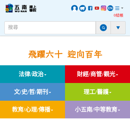
0結帳
飛躍六十 迎向百年
法律/政治
財經/商管/觀光
文/史/哲/期刊
理工/醫護
教育/心理/傳播
小五南/中等教育