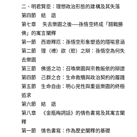
二、明君賢臣：理想政治形態的建構及其失落
第四節 結 語
第七章 失去樂園之後──孫悟空終成「鬪戰勝
佛」的寓言闡釋
第一節 西遊釋厄：孫悟空形象塑造的隱喻意涵
第二節 理（禮）欲（慾）之辯：孫悟空為何失
去樂園
第三節 佛道之功：召喚樂園與宗教皈依的辯證
第四節 己群之合：生命救贖與政治契約的履踐
第五節 生命自由：明心見性與重返樂園的終極
追求
第六節 結 語
第八章 《金瓶梅詞話》的情色書寫及其寓言闡
釋
第一節 情色書寫：作為歷史闡釋的基礎