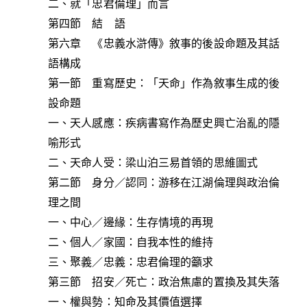
二、就「忠君倫理」而言
第四節 結 語
第六章 《忠義水滸傳》敘事的後設命題及其話
語構成
第一節 重寫歷史：「天命」作為敘事生成的後
設命題
一、天人感應：疾病書寫作為歷史興亡治亂的隱
喻形式
二、天命人受：梁山泊三易首領的思維圖式
第二節 身分／認同：游移在江湖倫理與政治倫
理之間
一、中心／邊緣：生存情境的再現
二、個人／家國：自我本性的維持
三、聚義／忠義：忠君倫理的籲求
第三節 招安／死亡：政治焦慮的置換及其失落
一、權與勢：知命及其價值選擇