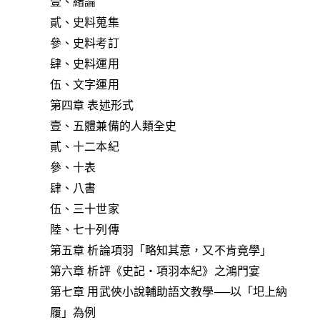
壹、緒論
貳、史料蒐集
參、史料考訂
肆、史料運用
伍、文字運用
第四章 表述形式
壹、五體兼備的人類全史
貳、十二本紀
參、十表
肆、八書
伍、三十世家
陸、七十列傳
第五章 析論項羽「略知其意，又不肯竟學」
第六章 析評《史記‧項羽本紀》之鴻門宴
第七章 用武俠小說輔助語文教學──以「圯上納
履」為例