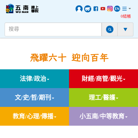
0結帳
飛躍六十 迎向百年
法律/政治
財經/商管/觀光
文/史/哲/期刊
理工/醫護
教育/心理/傳播
小五南/中等教育