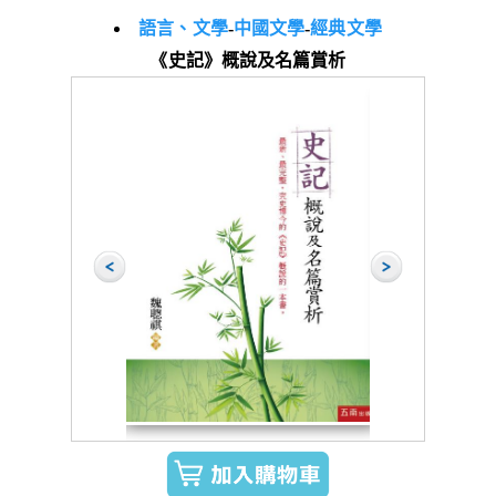
語言、文學
-
中國文學
-
經典文學
《史記》概說及名篇賞析