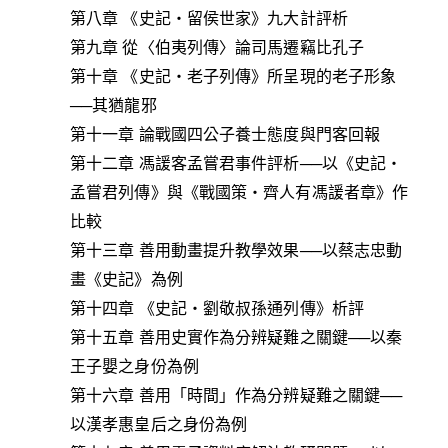
第八章 《史記‧留侯世家》九大計評析
第九章 從〈伯夷列傳〉論司馬遷竊比孔子
第十章 《史記‧老子列傳》所呈現的老子形象
──其猶龍邪
第十一章 論戰國四公子養士態度與門客回報
第十二章 馮諼客孟嘗君事件評析──以《史記‧
孟嘗君列傳》與《戰國策‧齊人有馮諼者章》作
比較
第十三章 善用動畫提升教學效果──以蔡志忠動
畫《史記》為例
第十四章 《史記‧劉敬叔孫通列傳》析評
第十五章 善用史實作為分辨疑難之關鍵──以秦
王子嬰之身份為例
第十六章 善用「時間」作為分辨疑難之關鍵──
以漢孝惠皇后之身份為例