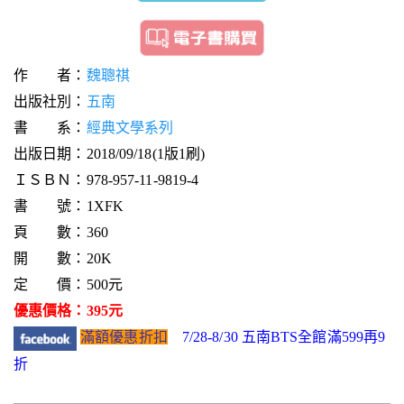
作 者：
魏聰祺
出版社別：
五南
書 系：
經典文學系列
出版日期：2018/09/18(1版1刷)
ＩＳＢＮ：978-957-11-9819-4
書 號：1XFK
頁 數：360
開 數：20K
定 價：500元
優惠價格：395元
滿額優惠折扣
7/28-8/30 五南BTS全館滿599再9
折