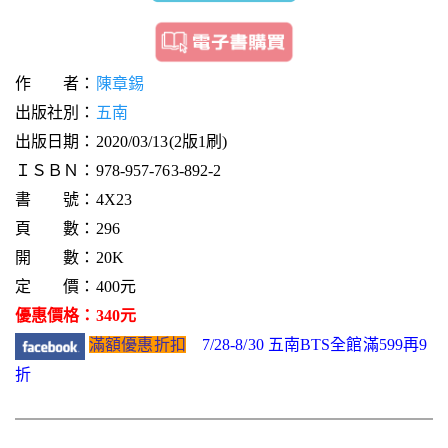
作 者：
陳章錫
出版社別：
五南
出版日期：2020/03/13(2版1刷)
ＩＳＢＮ：978-957-763-892-2
書 號：4X23
頁 數：296
開 數：20K
定 價：400元
優惠價格：340元
滿額優惠折扣
7/28-8/30 五南BTS全館滿599再9
折