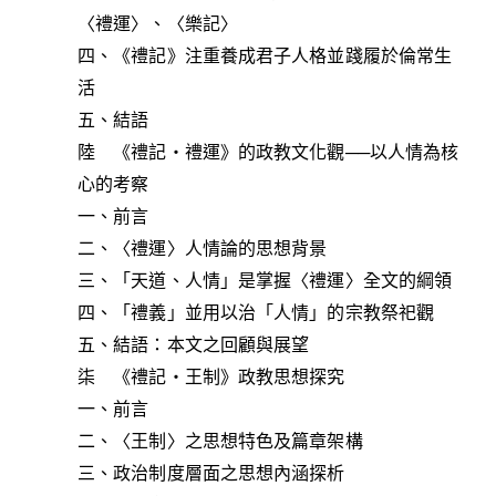
〈禮運〉、〈樂記〉
四、《禮記》注重養成君子人格並踐履於倫常生
活
五、結語
陸 《禮記‧禮運》的政教文化觀──以人情為核
心的考察
一、前言
二、〈禮運〉人情論的思想背景
三、「天道、人情」是掌握〈禮運〉全文的綱領
四、「禮義」並用以治「人情」的宗教祭祀觀
五、結語：本文之回顧與展望
柒 《禮記‧王制》政教思想探究
一、前言
二、〈王制〉之思想特色及篇章架構
三、政治制度層面之思想內涵探析