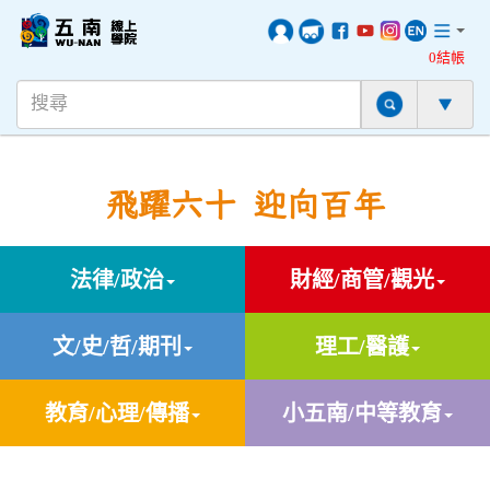
0結帳
飛躍六十 迎向百年
法律/政治
財經/商管/觀光
文/史/哲/期刊
理工/醫護
教育/心理/傳播
小五南/中等教育