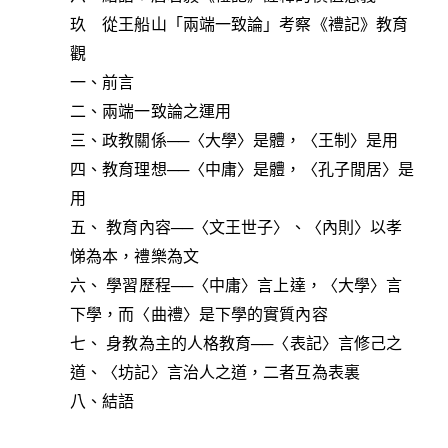
玖 從王船山「兩端一致論」考察《禮記》教育
觀
一、前言
二、兩端一致論之運用
三、政教關係──〈大學〉是體，〈王制〉是用
四、教育理想──〈中庸〉是體，〈孔子閒居〉是
用
五、 教育內容──〈文王世子〉、〈內則〉以孝
悌為本，禮樂為文
六、 學習歷程──〈中庸〉言上達，〈大學〉言
下學，而〈曲禮〉是下學的實質內容
七、 身教為主的人格教育──〈表記〉言修己之
道、〈坊記〉言治人之道，二者互為表裏
八、結語