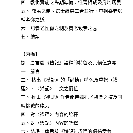
四、教化實施之先期準備：性習相成及分地居民
五、 教民之制、選士絀惡二者並行，重視養老以
輔孝悌之道
六、記養老恤孤之制及養老致孝之意
七、結語
【丙編】
捌 唐君毅《禮記》詮釋的特色及其價值意義
一、前言
二、 拈出《禮記》的「尚情」特色及重視〈禮
運〉、〈樂記〉二文之價值
三、 推重《禮記》作者能善繼孔孟禮樂之道及回
應挑戰的能力
四、對〈禮運〉內容的詮釋
五、對〈樂記〉內容的詮釋
六、結語：唐君毅《禮記》詮釋的價值意義