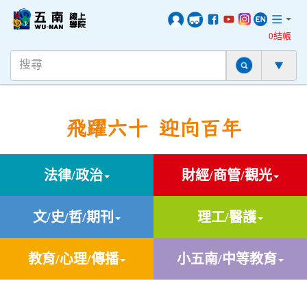
0結帳
飛躍六十 迎向百年
法律/政治
財經/商管/觀光
文/史/哲/期刊
理工/醫護
教育/心理/傳播
小五南/中等教育