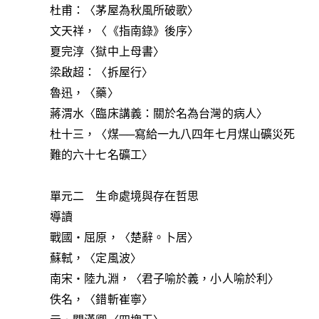
杜甫：〈茅屋為秋風所破歌〉
文天祥，〈《指南錄》後序〉
夏完淳〈獄中上母書〉
梁啟超：〈拆屋行〉
魯迅，〈藥〉
蔣渭水〈臨床講義：關於名為台灣的病人〉
杜十三，〈煤──寫給一九八四年七月煤山礦災死
難的六十七名礦工〉
單元二 生命處境與存在哲思
導讀
戰國‧屈原，〈楚辭。卜居〉
蘇軾，〈定風波〉
南宋‧陸九淵，〈君子喻於義，小人喻於利〉
佚名，〈錯斬崔寧〉