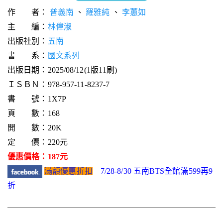
作 者：
普義南
、
羅雅純
、
李蕙如
主 編：
林偉淑
出版社別：
五南
書 系：
國文系列
出版日期：2025/08/12(1版11刷)
ＩＳＢＮ：978-957-11-8237-7
書 號：1X7P
頁 數：168
開 數：20K
定 價：220元
優惠價格：187元
滿額優惠折扣
7/28-8/30 五南BTS全館滿599再9
折