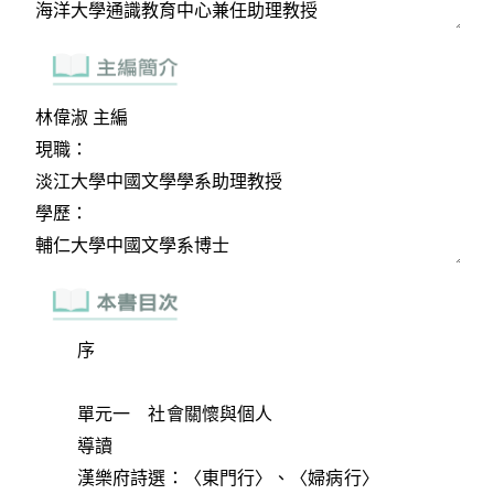
序
單元一 社會關懷與個人
導讀
漢樂府詩選：〈東門行〉、〈婦病行〉