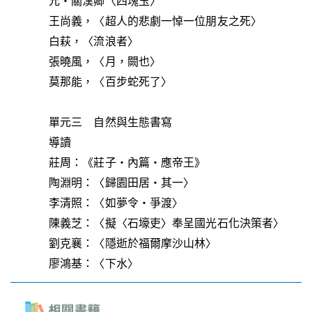
元‧關漢卿〈四塊玉〉
王尚義，〈超人的悲劇一悼一位朋友之死〉
白萩，〈流浪者〉
張曉風，〈月，闕也〉
莫那能，〈百步蛇死了〉
單元三 自然與生態書寫
導讀
莊周：《莊子‧內篇‧應帝王》
陶淵明：〈歸園田居‧其一〉
李清照：〈如夢令‧爭渡〉
陳義芝：〈擬〈石壕吏〉奉呈國光石化決策者〉
劉克襄：〈隱逝於福爾摩沙山林〉
廖鴻基：〈下水〉