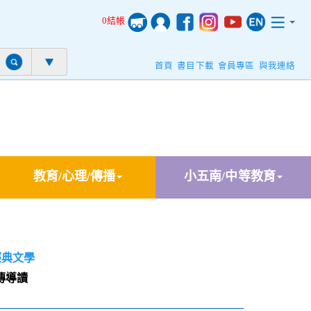
0結帳
首頁
書目下載
會員專區
與我連絡
教育/心理/傳播
小五南/中等教育
經典文學
傳導讀