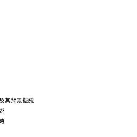
及其背景擬議
說
時