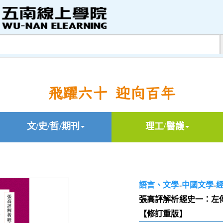
飛躍六十 迎向百年
文/史/哲/期刊
理工/醫護
語言、文學
-
中國文學
-
張高評解析經史一：左
【修訂重版】