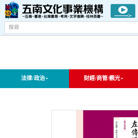
法律/政治
財經/商管/觀光