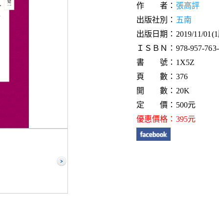
作 者：
張高評
出版社別：
五南
出版日期：2019/11/01(
ＩＳＢＮ：978-957-763-7
書 號：1X5Z
頁 數：376
開 數：20K
定 價：500元
優惠價格：395元