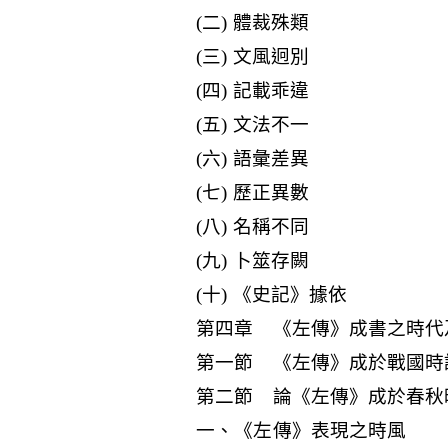
(二) 體裁殊類
(三) 文風迥別
(四) 記載乖違
(五) 文法不一
(六) 語彙差異
(七) 歷正異數
(八) 名稱不同
(九) 卜筮存闕
(十) 《史記》據依
第四章 《左傳》成書之時代
第一節 《左傳》成於戰國時
第二節 論《左傳》成於春秋
一、《左傳》表現之時風