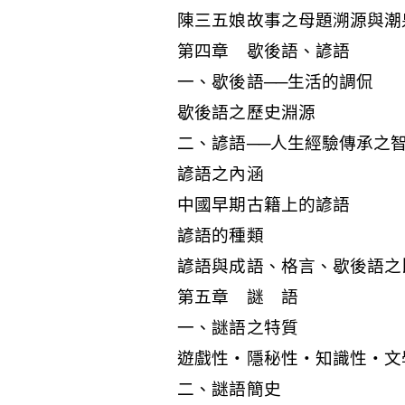
陳三五娘故事之母題溯源與潮
第四章 歇後語、諺語
一、歇後語──生活的調侃
歇後語之歷史淵源
二、諺語──人生經驗傳承之
諺語之內涵
中國早期古籍上的諺語
諺語的種類
諺語與成語、格言、歇後語之
第五章 謎 語
一、謎語之特質
遊戲性‧隱秘性‧知識性‧文
二、謎語簡史