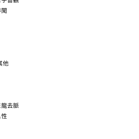
民宇宙觀
傳聞
其他
來龍去脈
異性