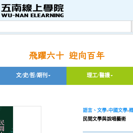
飛躍六十 迎向百年
文/史/哲/期刊
理工/醫護
語言、文學
-
中國文學
-
民間文學與說唱藝術