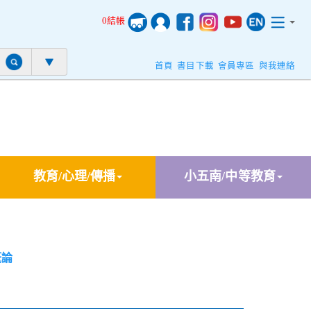
0結帳
首頁
書目下載
會員專區
與我連絡
教育/心理/傳播
小五南/中等教育
概論