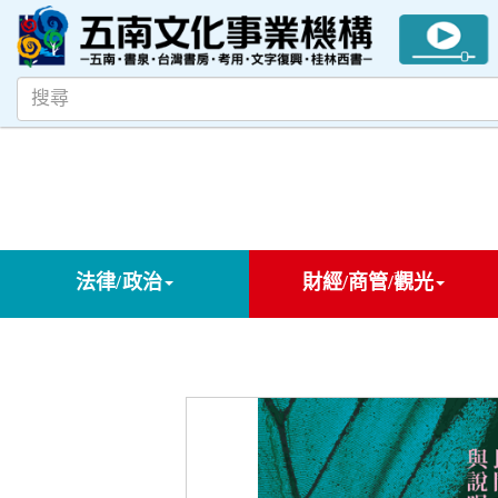
法律/政治
財經/商管/觀光