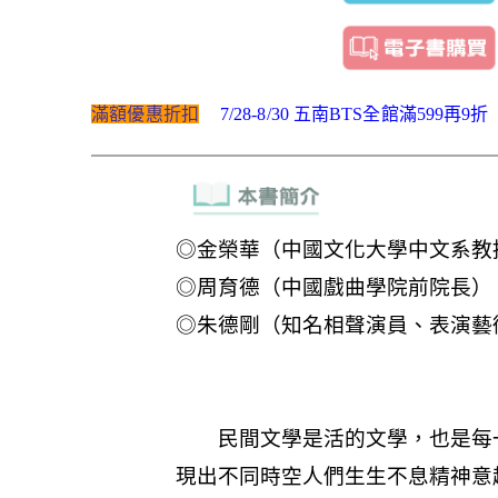
滿額優惠折扣
7/28-8/30 五南BTS全館滿599再9折