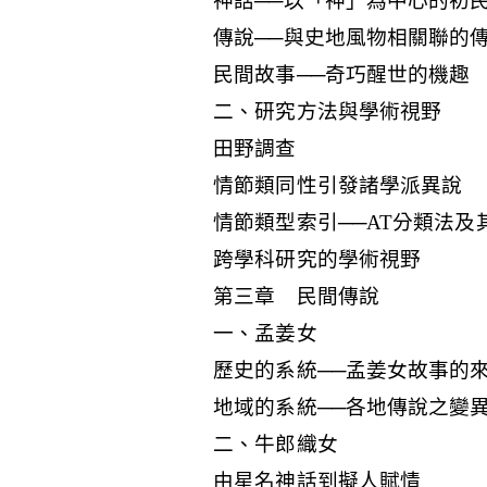
神話──以「神」為中心的初
傳說──與史地風物相關聯的
民間故事──奇巧醒世的機趣
二、研究方法與學術視野
田野調查
情節類同性引發諸學派異說
情節類型索引──AT分類法及
跨學科研究的學術視野
第三章 民間傳說
一、孟姜女
歷史的系統──孟姜女故事的
地域的系統──各地傳說之變
二、牛郎織女
由星名神話到擬人賦情