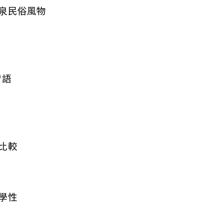
泉民俗風物
智語
比較
學性