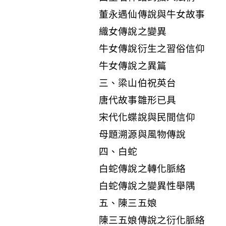
董永遇仙傳說與牛女故事
織女傳說之變異
牛女傳說衍生之習俗信仰
牛女傳說之異篇
三、梁山伯祝英台
唐代故事雛形已具
宋代化蝶說與民間信仰
母題溯源與風物傳說
四、白蛇
白蛇傳說之轉化脈絡
白蛇傳說之變異性舉隅
五、陳三五娘
陳三五娘傳說之衍化脈絡