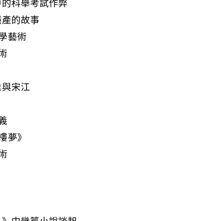
中的科舉考試作弊
絕產的故事
學藝術
術
逵與宋江
義
樓夢》
術