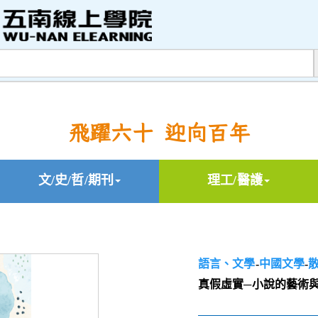
飛躍六十 迎向百年
文/史/哲/期刊
理工/醫護
語言、文學
-
中國文學
-
真假虛實─小說的藝術