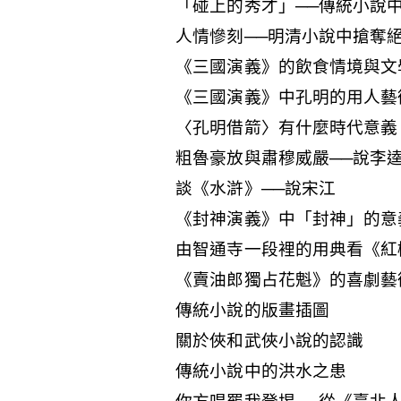
「碰上的秀才」──傳統小說
人情慘刻──明清小說中搶奪
《三國演義》的飲食情境與文
《三國演義》中孔明的用人藝
〈孔明借箭〉有什麼時代意義
粗魯豪放與肅穆威嚴──說李
談《水滸》──說宋江
《封神演義》中「封神」的意
由智通寺一段裡的用典看《紅
《賣油郎獨占花魁》的喜劇藝
傳統小說的版畫插圖
關於俠和武俠小說的認識
傳統小說中的洪水之患