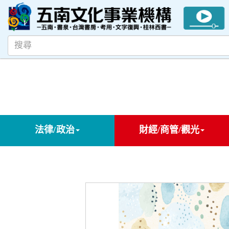
法律/政治
財經/商管/觀光