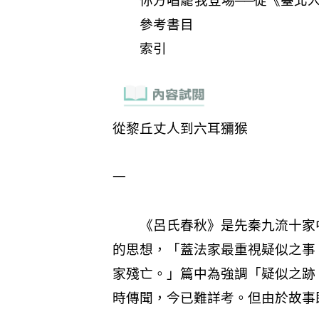
你方唱罷我登埸──從《臺北
參考書目
索引