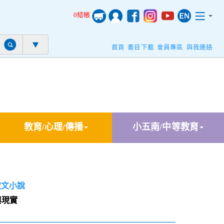
0結帳
首頁
書目下載
會員專區
與我連絡
教育/心理/傳播
小五南/中等教育
散文小說
與現實