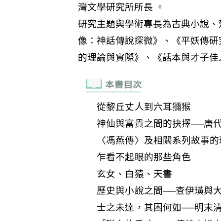
從黎丘丈人到六耳獼猴
神仙與富貴之間的抉擇──唐
〈馮燕傳〉及相關系列故事的
乍看不起眼的那些角色
玄女、白猿、天書
歷史與小說之間──查伊璜與
士之未達，其困何如──明末