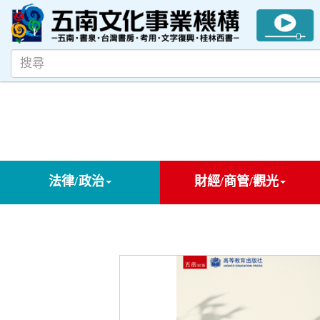
法律/政治
財經/商管/觀光