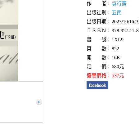
作 者：
袁行霈
出版社別：
五南
出版日期：2023/10/16(
ＩＳＢＮ：978-957-11-88
書 號：1XL9
頁 數：852
開 數：16K
定 價：680元
優惠價格：537元