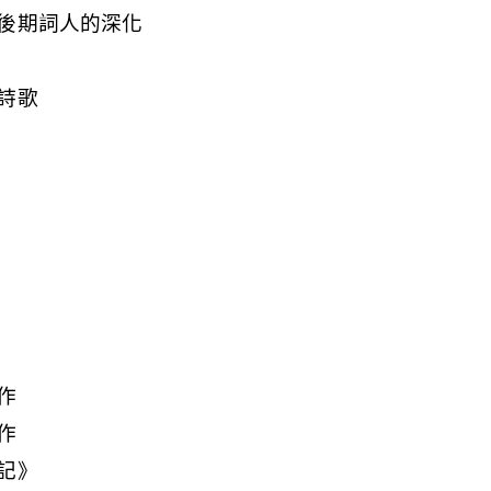
後期詞人的深化
詩歌
作
作
記》