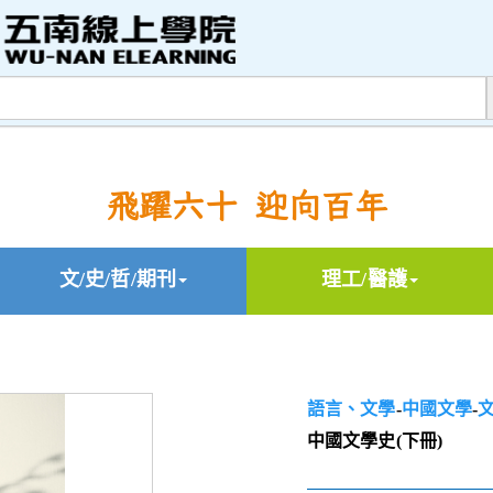
飛躍六十 迎向百年
文/史/哲/期刊
理工/醫護
語言、文學
-
中國文學
-
中國文學史(下冊)