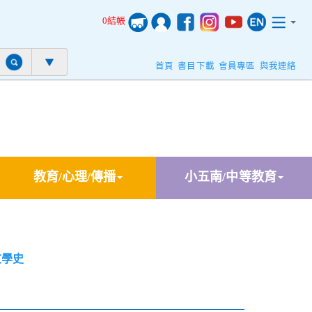
0結帳
首頁
書目下載
會員專區
與我連絡
教育/心理/傳播
小五南/中等教育
文學史