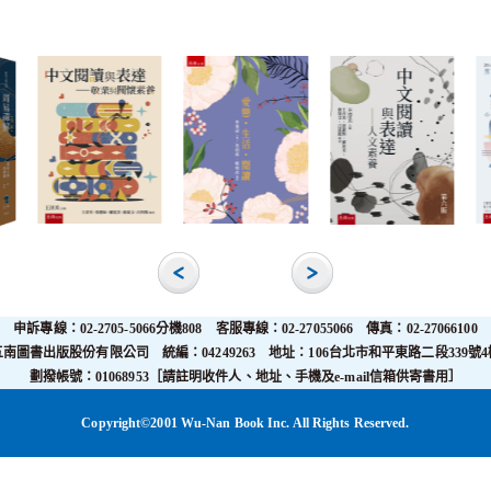
申訴專線：02-2705-5066分機808 客服專線：02-27055066 傳真：02-27066100
五南圖書出版股份有限公司 統編：04249263 地址：106台北市和平東路二段339號4
劃撥帳號：01068953［請註明收件人、地址、手機及e-mail信箱供寄書用］
Copyright©2001 Wu-Nan Book Inc. All Rights Reserved.