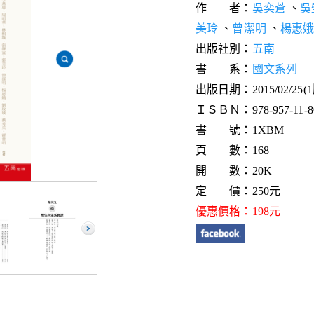
作 者：
吳奕蒼
、
吳
美玲
、
曾潔明
、
楊惠
出版社別：
五南
書 系：
國文系列
出版日期：2015/02/25(
ＩＳＢＮ：978-957-11-80
書 號：1XBM
頁 數：168
開 數：20K
定 價：250元
優惠價格：198元