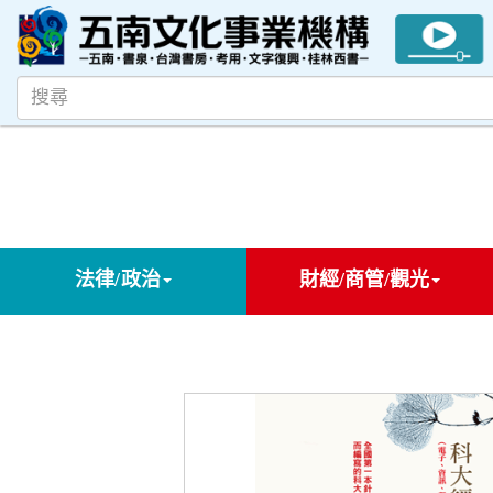
法律/政治
財經/商管/觀光