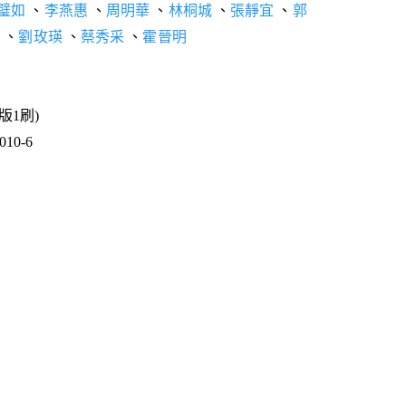
璧如
、
李燕惠
、
周明華
、
林桐城
、
張靜宜
、
郭
娥
、
劉玫瑛
、
蔡秀采
、
霍晉明
1版1刷)
10-6