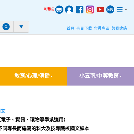
0結帳
首頁
書目下載
會員專區
與我連絡
教育/心理/傳播
小五南/中等教育
國文
（電子、資訊、環物等學系適用）
不同專長而編寫的科大及技專院校國文課本