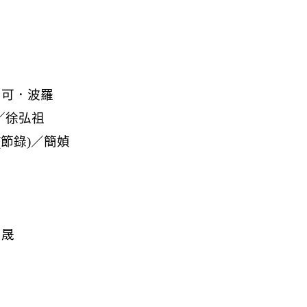
馬可．波羅
／徐弘祖
(節錄)／簡媜
吳晟
中