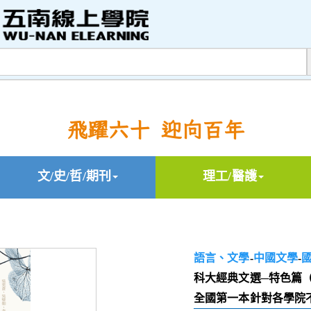
飛躍六十 迎向百年
文/史/哲/期刊
理工/醫護
語言、文學
-
中國文學
-
科大經典文選─特色篇
全國第一本針對各學院