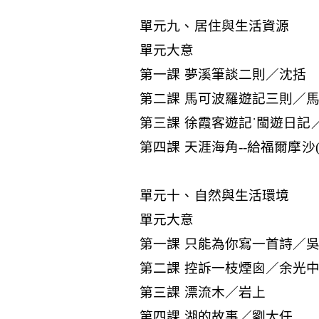
單元九、居住與生活資源
單元大意
第一課 夢溪筆談二則／沈括
第二課 馬可波羅遊記三則／
第三課 徐霞客遊記˙閩遊日記
第四課 天涯海角--給福爾摩沙
單元十、自然與生活環境
單元大意
第一課 只能為你寫一首詩／
第二課 控訴一枝煙囪／余光
第三課 漂流木／岩上
第四課 湖的故事／劉大任