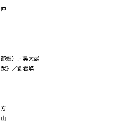
濠仲
（節選）／吳大猷
卷跋》／劉君燦
元方
君山