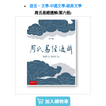
語言、文學
-
中國文學
-
經典文學
周氏易經通解(第六冊)