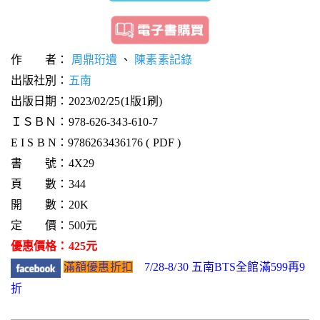
作 者：
周鼎珩遺
、
陳素素記錄
出版社別：
五南
出版日期：2023/02/25(1版1刷)
ＩＳＢＮ：978-626-343-610-7
E I S B N：9786263436176 ( PDF )
書 號：4X29
頁 數：344
開 數：20K
定 價：500元
優惠價格：425元
滿額優惠折扣
7/28-8/30 五南BTS全館滿599再9
折