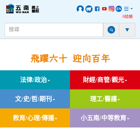
0結帳
飛躍六十 迎向百年
法律/政治
財經/商管/觀光
文/史/哲/期刊
理工/醫護
教育/心理/傳播
小五南/中等教育