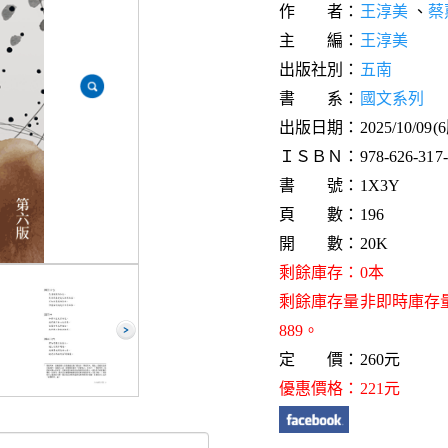
作 者：
王淳美
、
蔡
主 編：
王淳美
出版社別：
五南
書 系：
國文系列
出版日期：2025/10/09(
ＩＳＢＮ：978-626-317-0
書 號：1X3Y
頁 數：196
開 數：20K
剩餘庫存：0本
剩餘庫存量非即時庫存
889。
定 價：260元
優惠價格：221元