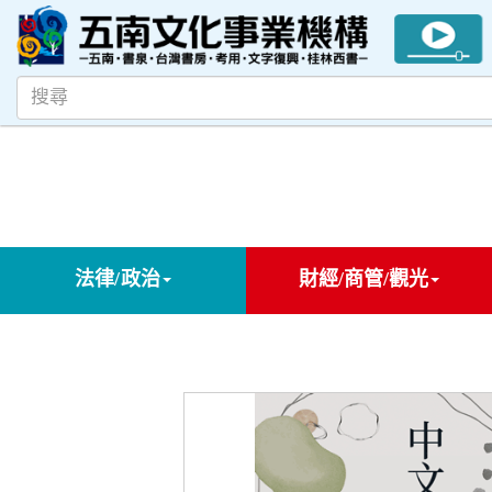
法律/政治
財經/商管/觀光