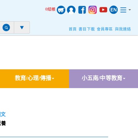
0結帳
首頁
書目下載
會員專區
與我連絡
教育/心理/傳播
小五南/中等教育
國文
素養