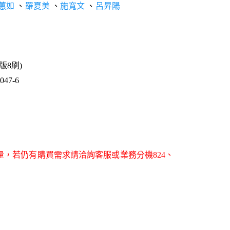
蕙如
、
羅夏美
、
施寬文
、
呂昇陽
6版8刷)
47-6
量，若仍有購買需求請洽詢客服或業務分機824、