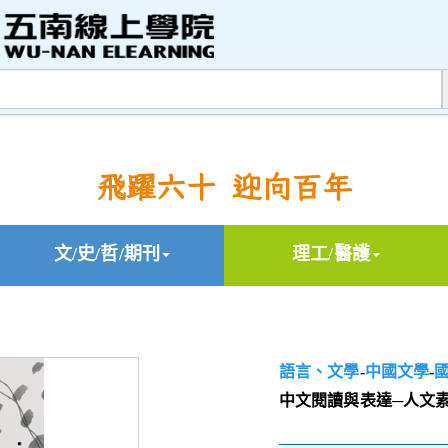
飛躍六十 迎向百年
文/史/哲/期刊
理工/醫護
語言、文學
-
中國文學
-
中文閱讀與表達─人文