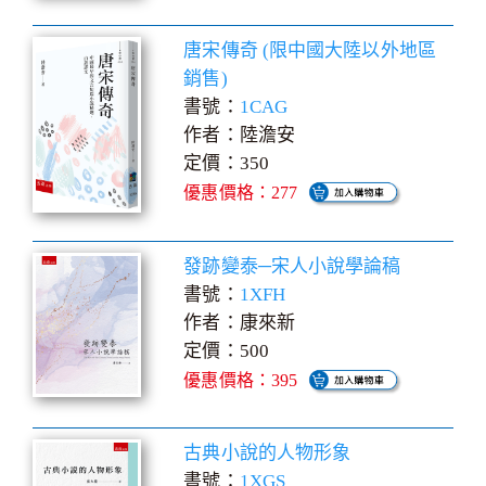
唐宋傳奇 (限中國大陸以外地區
銷售)
書號：
1CAG
作者：陸澹安
定價：350
優惠價格：277
發跡變泰─宋人小說學論稿
書號：
1XFH
作者：康來新
定價：500
優惠價格：395
古典小說的人物形象
書號：
1XGS