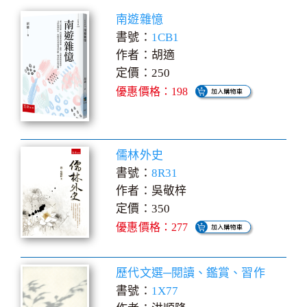
南遊雜憶
書號：
1CB1
作者：胡適
定價：250
優惠價格：198
儒林外史
書號：
8R31
作者：吳敬梓
定價：350
優惠價格：277
歷代文選─閱讀、鑑賞、習作
書號：
1X77