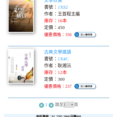
文學欣賞
書號：
1XS2
作者：王首程主編
庫存：16本
定價：450
優惠價格：356
古典文學選讀
書號：
1X4C
作者：耿湘沅
庫存：12本
定價：300
優惠價格：237
1
跳至
頁
申訴專線：02-2705-5066分機808