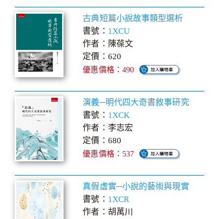
古典短篇小說故事類型選析
書號：
1XCU
作者：陳葆文
定價：620
優惠價格：490
演義─明代四大奇書敘事研究
書號：
1XCK
作者：李志宏
定價：680
優惠價格：537
真假虛實─小說的藝術與現實
書號：
1XCR
作者：胡萬川