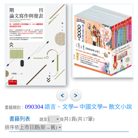
090304
語言、文學
─
中國文學
─
散文小說
書籍類別：
書籍列表
共1頁(共17筆)
跳至
頁
排序依