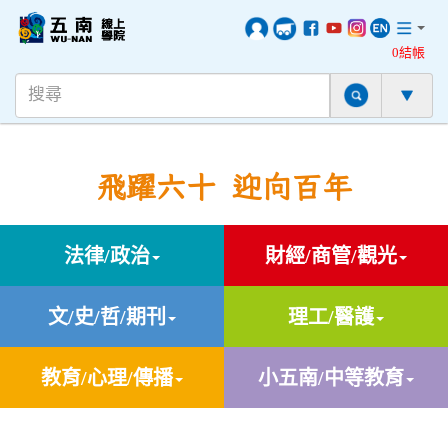
0結帳
飛躍六十 迎向百年
法律/政治
財經/商管/觀光
文/史/哲/期刊
理工/醫護
教育/心理/傳播
小五南/中等教育