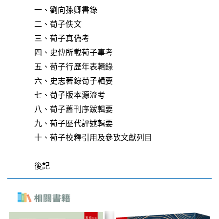
一、劉向孫卿書錄
二、荀子佚文
三、荀子真偽考
四、史傳所載荀子事考
五、荀子行歷年表輯錄
六、史志著錄荀子輯要
七、荀子版本源流考
八、荀子舊刊序跋輯要
九、荀子歷代評述輯要
十、荀子校釋引用及參攷文獻列目
後記