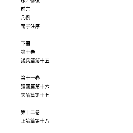
序／徐復
前言
凡例
荀子注序
下冊
第十卷
議兵篇第十五
第十一卷
彊國篇第十六
天論篇第十七
第十二卷
正論篇第十八