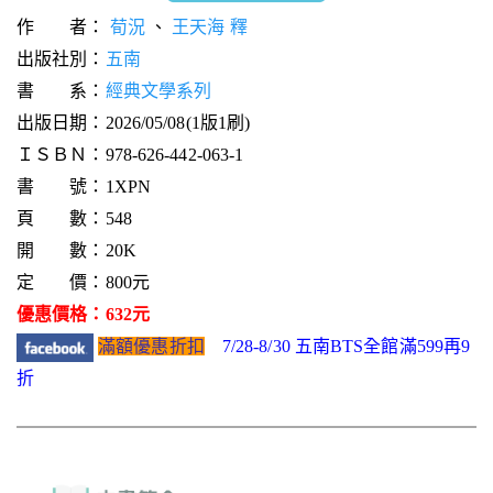
作 者：
荀況
、
王天海 釋
出版社別：
五南
書 系：
經典文學系列
出版日期：2026/05/08(1版1刷)
ＩＳＢＮ：978-626-442-063-1
書 號：1XPN
頁 數：548
開 數：20K
定 價：800元
優惠價格：632元
滿額優惠折扣
7/28-8/30 五南BTS全館滿599再9
折