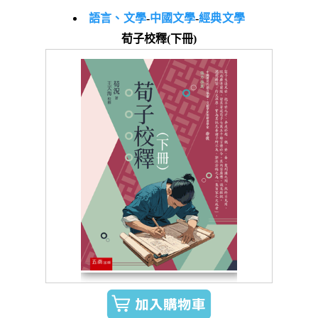
語言、文學
-
中國文學
-
經典文學
荀子校釋(下冊)