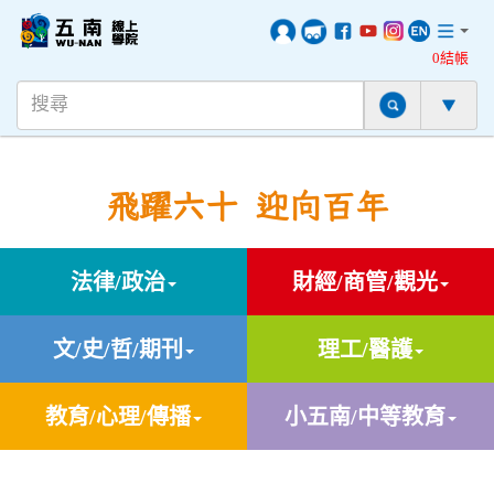
0結帳
飛躍六十 迎向百年
法律/政治
財經/商管/觀光
文/史/哲/期刊
理工/醫護
教育/心理/傳播
小五南/中等教育