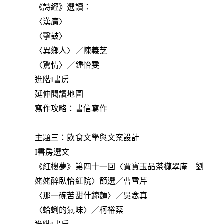
《詩經》選讀：
〈漢廣〉
〈擊鼓〉
〈異鄉人〉／陳義芝
〈驚情〉／鍾怡雯
進階I書房
延伸閱讀地圖
寫作攻略：書信寫作
主題三：飲食文學與文案設計
I書房選文
《紅樓夢》第四十一回〈賈寶玉品茶櫳翠庵 劉
姥姥醉臥怡紅院〉節選／曹雪芹
〈那一碗苦甜什錦麵〉／吳念真
〈蛤蜊的氣味〉／柯裕棻