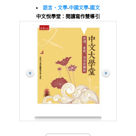
語言、文學
-
中國文學
-
國文
中文悅學堂：閱讀寫作雙導引