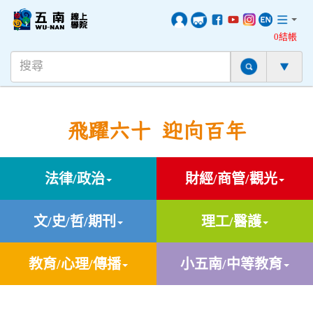
0結帳
飛躍六十 迎向百年
法律/政治
財經/商管/觀光
文/史/哲/期刊
理工/醫護
教育/心理/傳播
小五南/中等教育