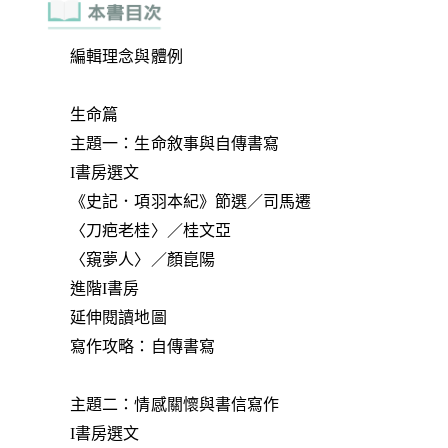
編輯理念與體例
生命篇
主題一：生命敘事與自傳書寫
I書房選文
《史記．項羽本紀》節選／司馬遷
〈刀疤老桂〉／桂文亞
〈窺夢人〉／顏崑陽
進階I書房
延伸閱讀地圖
寫作攻略：自傳書寫
主題二：情感關懷與書信寫作
I書房選文