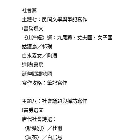
社會篇
主題七：民間文學與筆記寫作
I書房選文
《山海經》選：九尾狐、丈夫國、女子國
姑獲鳥／郭璞
白水素女／陶潛
進階I書房
延伸閱讀地圖
寫作攻略：筆記寫作
主題八：社會議題與採訪寫作
I書房選文
唐代社會詩選：
〈新婚別〉／杜甫
〈買花〉／白居易