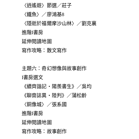
〈逍遙遊〉節選／莊子
〈鐵魚〉／廖鴻基8
〈隱逝於福爾摩沙山林〉／劉克襄
進階I書房
延伸閱讀地圖
寫作攻略：散文寫作
主題六：奇幻想像與故事創作
I書房選文
《續齊諧記‧陽羨書生》／吳均
《聊齋誌異‧陸判》／蒲松齡
〈銅像城〉／張系國
進階I書房
延伸閱讀地圖
寫作攻略：故事創作