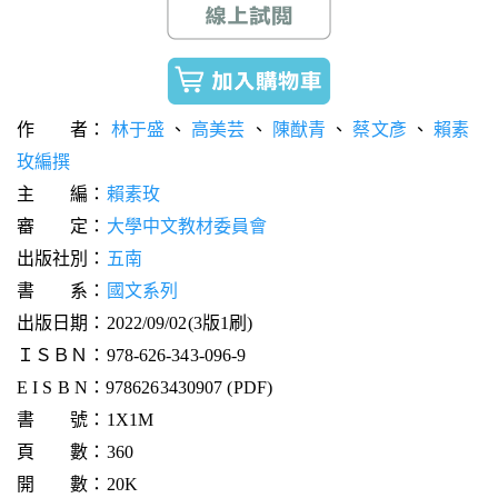
作 者：
林于盛
、
高美芸
、
陳猷青
、
蔡文彥
、
賴素
玫編撰
主 編：
賴素玫
審 定：
大學中文教材委員會
出版社別：
五南
書 系：
國文系列
出版日期：2022/09/02(3版1刷)
ＩＳＢＮ：978-626-343-096-9
E I S B N：9786263430907 (PDF)
書 號：1X1M
頁 數：360
開 數：20K