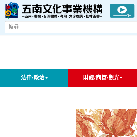
法律/政治
財經/商管/觀光