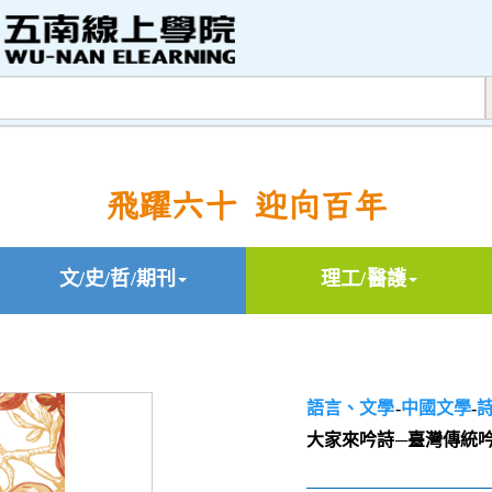
飛躍六十 迎向百年
文/史/哲/期刊
理工/醫護
語言、文學
-
中國文學
-
大家來吟詩─臺灣傳統