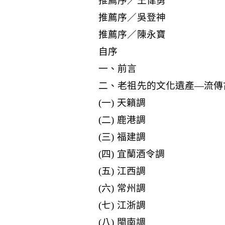
推薦序／王偉勇
推薦序／吳登神
推薦序／陳永寶
自序
一、前言
二、老祖先的文化遺產—流傳
(一) 天籟調
(二) 鹿港調
(三) 福建調
(四) 宜蘭酒令調
(五) 江西調
(六) 常州調
(七) 江浙調
(八) 閩南調