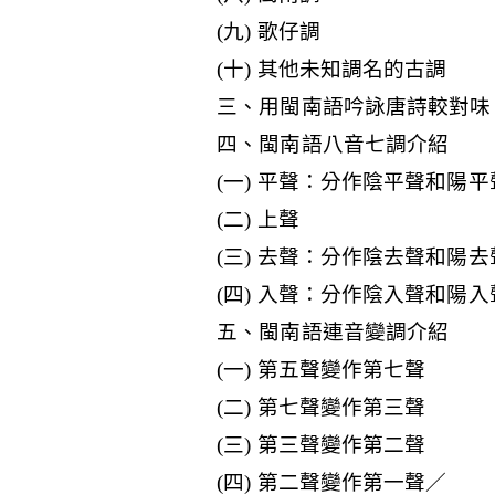
(九) 歌仔調
(十) 其他未知調名的古調
三、用閩南語吟詠唐詩較對味
四、閩南語八音七調介紹
(一) 平聲：分作陰平聲和陽平
(二) 上聲
(三) 去聲：分作陰去聲和陽去
(四) 入聲：分作陰入聲和陽入
五、閩南語連音變調介紹
(一) 第五聲變作第七聲
(二) 第七聲變作第三聲
(三) 第三聲變作第二聲
(四) 第二聲變作第一聲／