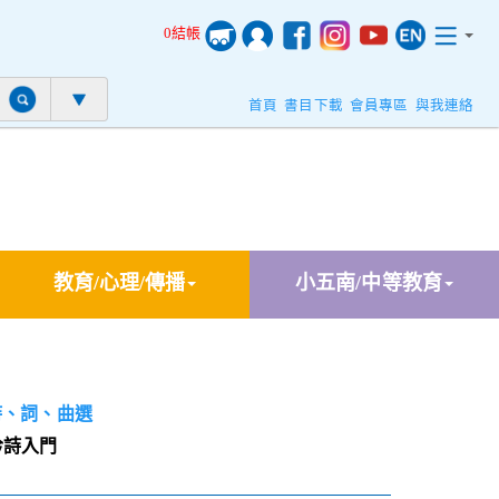
0結帳
首頁
書目下載
會員專區
與我連絡
教育/心理/傳播
小五南/中等教育
詩、詞、曲選
吟詩入門