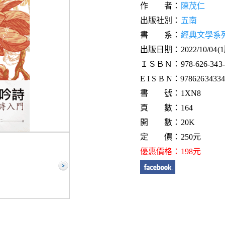
作 者：
陳茂仁
出版社別：
五南
書 系：
經典文學系
出版日期：2022/10/04(
ＩＳＢＮ：978-626-343-3
E I S B N：9786263433
書 號：1XN8
頁 數：164
開 數：20K
定 價：250元
優惠價格：198元