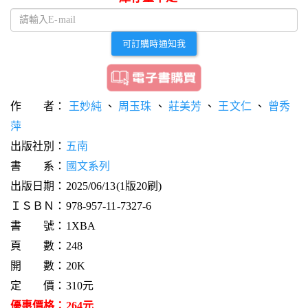
可訂購時通知我
作 者：
王妙純
、
周玉珠
、
莊美芳
、
王文仁
、
曾秀
萍
出版社別：
五南
書 系：
國文系列
出版日期：2025/06/13(1版20刷)
ＩＳＢＮ：978-957-11-7327-6
書 號：1XBA
頁 數：248
開 數：20K
定 價：310元
優惠價格：264元