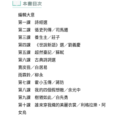
編輯大意
第一課 詩經選
第二課 循吏列傳／司馬遷
第三課 養生主／莊子
第四課 《世說新語》選／劉義慶
第五課 超然臺記／蘇軾
第六課 古典詩詞選
賣炭翁／白居易
雨霖鈴／柳永
第七課 霍小玉傳／蔣防
第八課 我的四個假想敵／余光中
第九課 樹猶如此／白先勇
第十課 誰來穿我織的美麗衣裳／利格拉樂‧阿
女烏