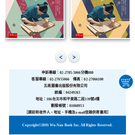
申訴專線：02-2705-5066分機808
客服專線：02-27055066 傳真：02-27066100
五南圖書出版股份有限公司
統編：04249263
地址：106台北市和平東路二段339號4樓
劃撥帳號：01068953
［請註明收件人、地址、手機及e-mail信箱供寄書用］
Copyright©2001 Wu-Nan Book Inc. All Rights Reserved.