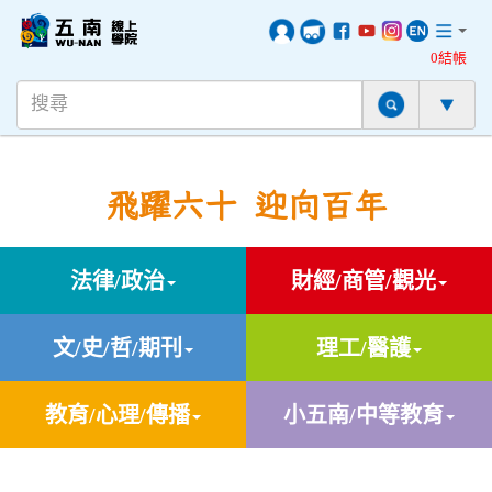
0結帳
飛躍六十 迎向百年
法律/政治
財經/商管/觀光
文/史/哲/期刊
理工/醫護
教育/心理/傳播
小五南/中等教育