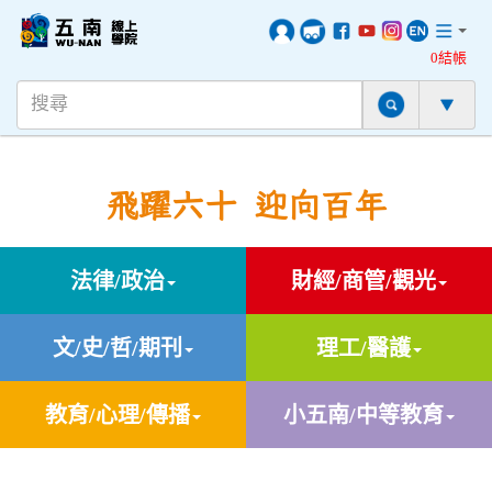
0結帳
飛躍六十 迎向百年
法律/政治
財經/商管/觀光
文/史/哲/期刊
理工/醫護
教育/心理/傳播
小五南/中等教育