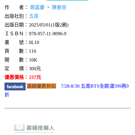
作 者：
鄭嘉慶
、
陳春容
出版社別：
五南
出版日期：2025/05/01(1版2刷)
ＩＳＢＮ：978-957-11-9096-9
書 號：0L10
頁 數：116
開 數：16K
定 價：300元
優惠價格：237元
滿額優惠折扣
7/28-8/30 五南BTS全館滿599再9
折