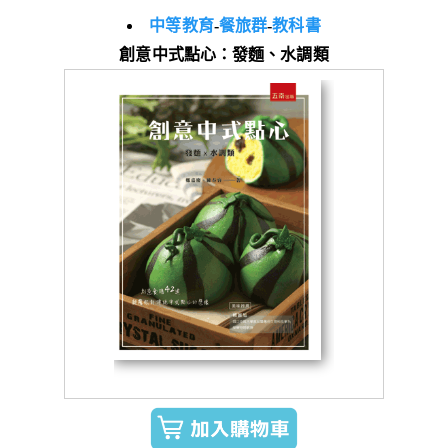
中等教育
-
餐旅群
-
教科書
創意中式點心：發麵、水調類