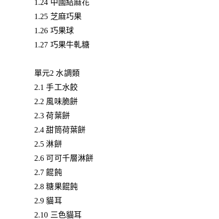
1.24 中國結麻花
1.25 芝麻巧果
1.26 巧果球
1.27 巧果牛軋糖
單元2 水調類
2.1 手工水餃
2.2 風味脆餅
2.3 荷葉餅
2.4 甜筒荷葉餅
2.5 淋餅
2.6 可可千層淋餅
2.7 餛飩
2.8 糖果餛飩
2.9 貓耳
2.10 三色貓耳