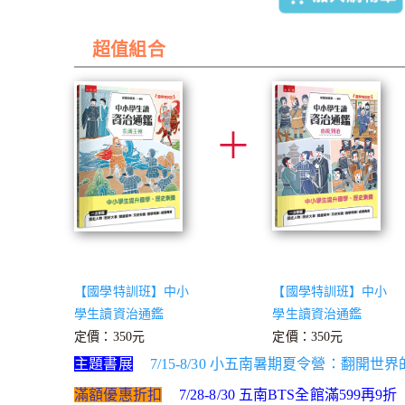
超值組合
＋
【國學特訓班】中小
【國學特訓班】中小
學生讀資治通鑑
學生讀資治通鑑
定價：350元
定價：350元
主題書展
7/15-8/30 小五南暑期夏令營：翻開
滿額優惠折扣
7/28-8/30 五南BTS全館滿599再9折