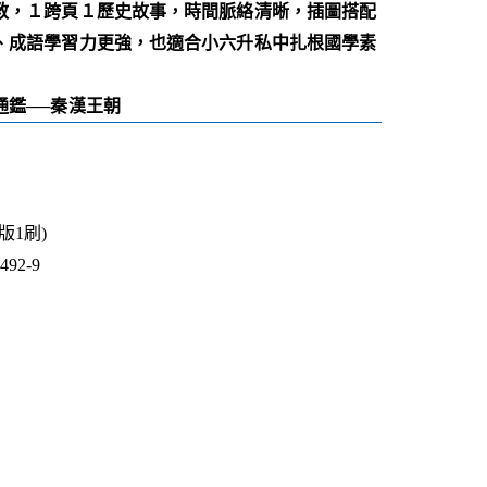
教，１跨頁１歷史故事，時間脈絡清晰，插圖搭配
、成語學習力更強，也適合小六升私中扎根國學素
通鑑──秦漢王朝
1版1刷)
92-9