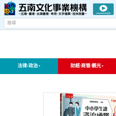
法律/政治
財經/商管/觀光