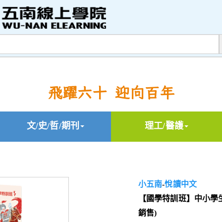
飛躍六十 迎向百年
文/史/哲/期刊
理工/醫護
小五南
-
悅讀中文
【國學特訓班】中小學
銷售)