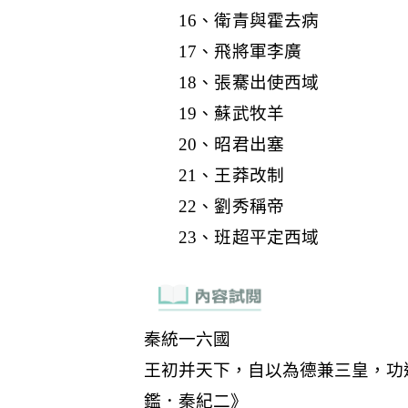
16、衛青與霍去病
17、飛將軍李廣
18、張騫出使西域
19、蘇武牧羊
20、昭君出塞
21、王莽改制
22、劉秀稱帝
23、班超平定西域