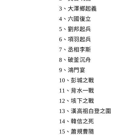
3、大澤鄉起義
4、六國復立
5、劉邦起兵
6、項羽起兵
7、丞相李斯
8、破釜沉舟
9、鴻門宴
10、彭城之戰
11、背水一戰
12、垓下之戰
13、漢高祖白登之圍
14、韓信之死
15、蕭規曹隨