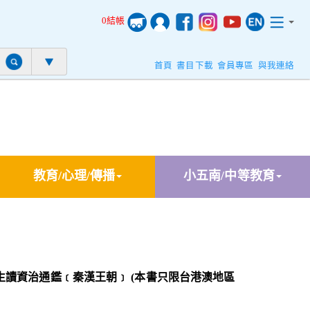
0結帳
首頁
書目下載
會員專區
與我連絡
教育/心理/傳播
小五南/中等教育
生讀資治通鑑﹝秦漢王朝﹞ (本書只限台港澳地區