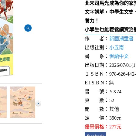
北宋司馬光成為你的家
文字講解，中學生文史
養力！
小學生也能輕鬆讀資治
作 者：
新國潮童書
出版社別：
小五南
書 系：
悅讀中文
出版日期：2026/07/01(
ＩＳＢＮ：978-626-442-4
E I S B N：無
書 號：YX74
頁 數：52
開 數：其他
定 價：350元
優惠價格：277元