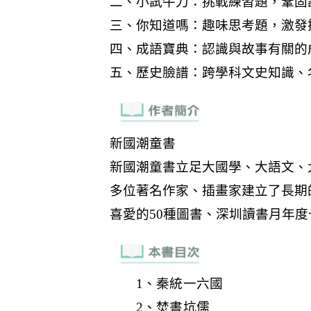
1、秦統一六國
2、焚書坑儒