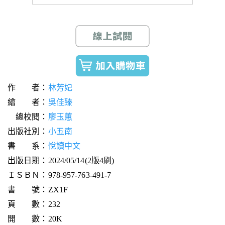
作 者：
林芳妃
繪 者：
吳佳臻
總校閱：
廖玉蕙
出版社別：
小五南
書 系：
悅讀中文
出版日期：2024/05/14(2版4刷)
ＩＳＢＮ：978-957-763-491-7
書 號：ZX1F
頁 數：232
開 數：20K