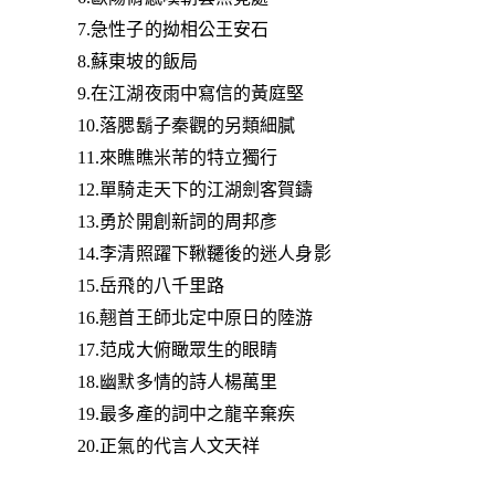
7.急性子的拗相公王安石
8.蘇東坡的飯局
9.在江湖夜雨中寫信的黃庭堅
10.落腮鬍子秦觀的另類細膩
11.來瞧瞧米芾的特立獨行
12.單騎走天下的江湖劍客賀鑄
13.勇於開創新詞的周邦彥
14.李清照躍下鞦韆後的迷人身影
15.岳飛的八千里路
16.翹首王師北定中原日的陸游
17.范成大俯瞰眾生的眼睛
18.幽默多情的詩人楊萬里
19.最多產的詞中之龍辛棄疾
20.正氣的代言人文天祥