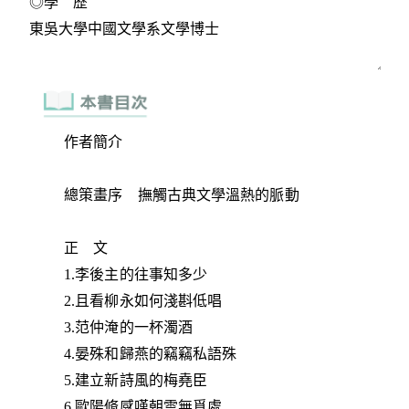
作者簡介
總策畫序 撫觸古典文學溫熱的脈動
正 文
1.李後主的往事知多少
2.且看柳永如何淺斟低唱
3.范仲淹的一杯濁酒
4.晏殊和歸燕的竊竊私語殊
5.建立新詩風的梅堯臣
6.歐陽脩感嘆朝雲無覓處