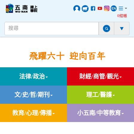
0結帳
飛躍六十 迎向百年
法律/政治
財經/商管/觀光
文/史/哲/期刊
理工/醫護
教育/心理/傳播
小五南/中等教育